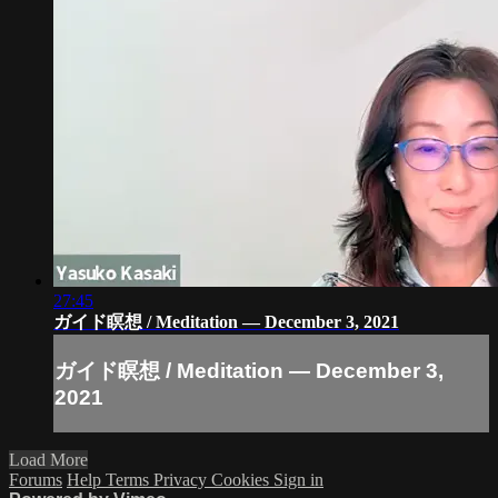
27:45
ガイド瞑想 / Meditation — December 3, 2021
ガイド瞑想 / Meditation — December 3,
2021
Load More
Forums
Help
Terms
Privacy
Cookies
Sign in