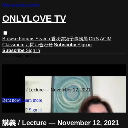
Skip to main content
ONLYLOVE TV
Browse
Forums
Search
香咲弥須子事務局
CRS
ACIM
Classroom
お問い合わせ
Subscribe
Sign in
Subscribe
Sign In
Live stream preview
Watch 講義 / Lecture — November 12,
2021
Watch 講義 / Lecture — November 12, 2021
Rent now
Learn more
Already paid?
Sign in
講義 / Lecture — November 12, 2021