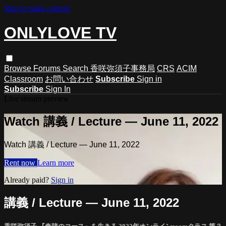
Skip to main content
ONLYLOVE TV
Browse
Forums
Search
香咲弥須子事務局
CRS
ACIM
Classroom
お問い合わせ
Subscribe
Sign in
Subscribe
Sign In
Live stream preview
Watch 講義 / Lecture — June 11, 2022
Watch 講義 / Lecture — June 11, 2022
Rent now
Learn more
Already paid?
Sign in
講義 / Lecture — June 11, 2022