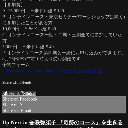
【参加費】
A. 15,000円 ＊米ドル建＄120
B. オンラインコース・東京セミナー(ワークショップは除く)
に参加したことがある方：
10,000円 ＊米ドル建＄80
C. オンラインコース一期・二期・三期全てに参加していた
方：
5,000円 ＊米ドル建＄40
＊オンラインコース第四期と一緒にお申し込みができます。
8月25日(木)午前10時より受付開始です。
予約フォーム
https://www.y-s-inn.com/acim101クラス-第四期申込/
Share with friends
Facebook
X
Email
Share on Facebook
Share on X
Share via Email
Up Next in
香咲弥須子 『奇跡のコース』を生きる