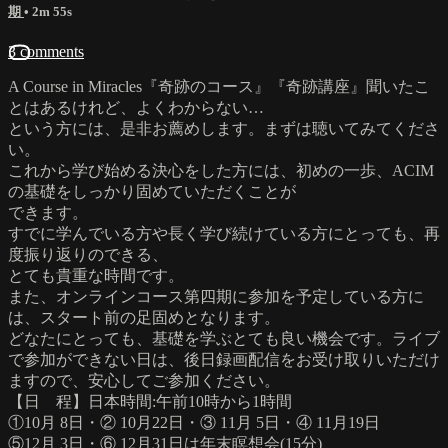
期
• 2m 55s
3 comments
A Course in Miracles『奇跡のコース』『奇跡講座』聞いたこ
とはあるけれど、よくわからない…
という方には、是非お薦めします。まずは聴いてみてくださ
い。
これから学び始める決心をした方には、初めの一歩、ACIM
の基礎をしっかり固めていただくことが
できます。
すでに学んでいる方や長く学び続けている方にとっても、再
度振り返りのできる、
とても貴重な時間です。
また、オンラインコース第四期に参加を予定している方に
は、スタート前の足固めとなります。
どなたにとっても、基礎を学ぶとても良い機会です。ライブ
で参加ができない日は、後日録画配信をお受け取りいただけ
ますので、安心してご参加ください。
【日 程】日本時間:午前10時から1時間
①10月 8日・② 10月22日・③ 11月 5日・④ 11月19日
⑤12月 3日・⑥ 12月31日は年末瞑想会(15分)