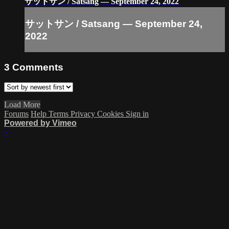
サットサン / Satsang — September 24, 2022
サットサン / Satsang — September 24,
2022
3
Comments
Load More
Forums
Help
Terms
Privacy
Cookies
Sign in
Powered by Vimeo
×