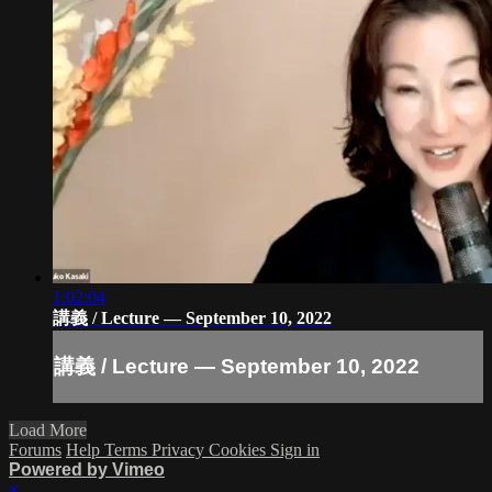
1:02:04
講義 / Lecture — September 10, 2022
講義 / Lecture — September 10, 2022
Load More
Forums
Help
Terms
Privacy
Cookies
Sign in
Powered by Vimeo
×