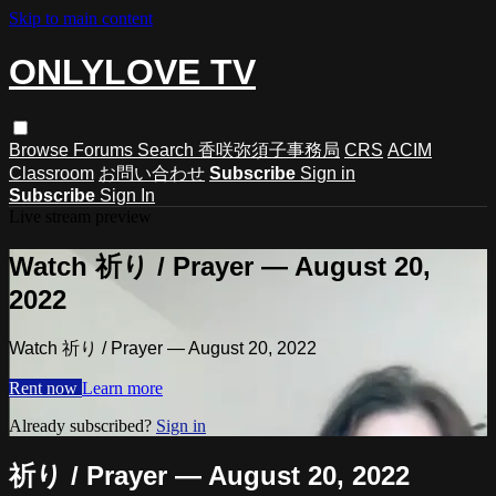
Skip to main content
ONLYLOVE TV
Browse
Forums
Search
香咲弥須子事務局
CRS
ACIM
Classroom
お問い合わせ
Subscribe
Sign in
Subscribe
Sign In
Live stream preview
Watch 祈り / Prayer — August 20,
2022
Watch 祈り / Prayer — August 20, 2022
Rent now
Learn more
Already subscribed?
Sign in
祈り / Prayer — August 20, 2022