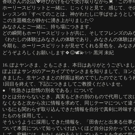
香咲さんのお話💖呼びかけを心で受け取りながら💓「この
ホーリースピリットと一緒に、じっくりと見て、感じて、その
レッスン93「すべてのことは、神がわたしに学ばせようとし
この主題概念が静かに湧き上がりました🤍
みなさんとご一緒に、持ち場につきます。
どの瞬間もホーリースピリットが共に、そしてフレンズのみ
《わたしの体験はみなさんの体験であり、みなさんの体験は
今期も、ホーリースピリットが見せてくれる景色を、みなさ
どうぞよろしくお願いします🍀😊🕊💫✨✨ 黒河 未紀
16. ぽよヤンさま、ともこさま、本日はありがとうございま
ぽよぽよサンガのアーカイブでヤンさまを知りまして、ヨン
きました。生ヤンさまとの対面は初めてでしたのでとてもうれ
1回目を終えて、下記につきましてご教授くださいませ。
● 「性急さは怠惰の別名である」について
ひとは分からないとき、真実もどきの別のもので代用して次
なくなると次から次に情報を求めて、同じテーマについて違
いるにも関わらず取り込んできた情報を自分で真剣に吟味す
たものを採用して。。。
そういうように採用してきた情報を、「田舎だと出来る仕事
ついて本質について知っていけばいくほど自分は分かってい
して、究極には、わたしがやろうとしていることを含めて世