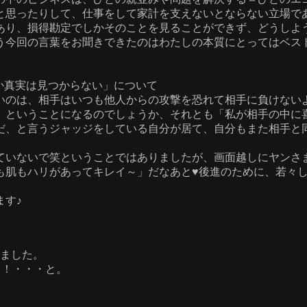
と思ったりして、仕事をして家計を支えないとならない立場で
あり、損得勘定でしかそのことを見ることができず、どうしよ
う今回の言葉をお聞きできたのはわたしの本質にとってはベス
。
か真実は見つからない」について
いのは、相手はいつも他人からの攻撃を恐れて相手に負けない
、ということになるのでしょうか、それとも「私が相手の中に
だ、と言うジャッジをしている自分が居て、自分もまた相手と
ていないで笑ということではありましたが、画面越しにヤンさ
肌もハリがあってキレイ～」だなあと♥後進のために、若々し
ます♪
りました。
！！・・・と。
。