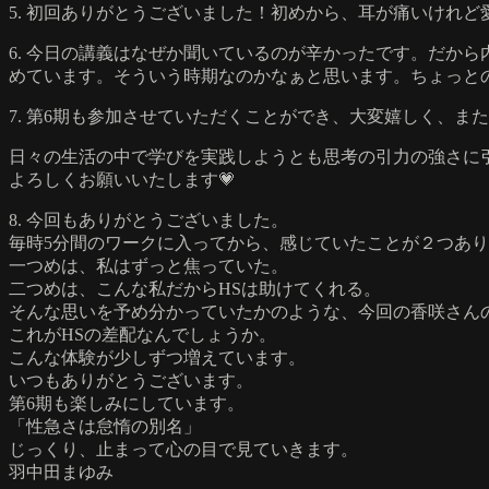
5. 初回ありがとうございました！初めから、耳が痛いけれ
6. 今日の講義はなぜか聞いているのが辛かったです。だか
めています。そういう時期なのかなぁと思います。ちょっと
7. 第6期も参加させていただくことができ、大変嬉しく、
日々の生活の中で学びを実践しようとも思考の引力の強さに
よろしくお願いいたします💗
8. 今回もありがとうございました。
毎時5分間のワークに入ってから、感じていたことが２つあ
一つめは、私はずっと焦っていた。
二つめは、こんな私だからHSは助けてくれる。
そんな思いを予め分かっていたかのような、今回の香咲さん
これがHSの差配なんでしょうか。
こんな体験が少しずつ増えています。
いつもありがとうございます。
第6期も楽しみにしています。
「性急さは怠惰の別名」
じっくり、止まって心の目で見ていきます。
羽中田まゆみ