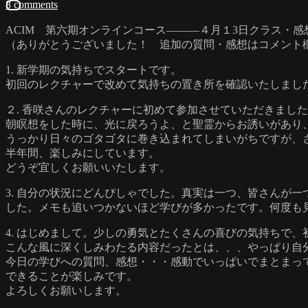
8 comments
ACIM 第六期オンラインコース―――４月１3日クラス
（ありがとうございました！ 追加の質問・感想はコメント
1. 新学期の気持ちでスタートです。
初回のレクチャーで改めて気持ちの置き所を確認いたしまし
２. 香咲さんのレクチャーに初めて参加させていただきまし
朝瞑想をした時に、光に戻ろうよ、と聖霊からお誘いがあり
うっかり日々のゴタゴタに巻き込まれてしまいがちですが、
半年間、楽しみにしています。
どうぞ宜しくお願いいたします。
3. 自分の状況にどんぴしゃでした。真実は一つ、皆さんが
した。メモも追いつかないほど学びが多かったです。何度も
4. はじめまして。少しの勇気とたくさんの喜びの気持ちで
こんな風に深くしみわたる内容だったとは、、、やっぱり自
今日の学びへの質問、感想・・・感動でいっぱいでまとまっ
できることが楽しみです。
よろしくお願いします。