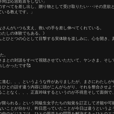
半年間は応急処置をしない」
すべてを差し出し、贈り物として受け取りたい･･･❕その意欲と
ている教えです。」
なさんがいつも支え、救いの手を差し伸べてくれている。
わたしの体験でもある。》
んとひとつの心として目撃する実体験を楽しみに、心を開き、
した。
さまとの対談をすべて視聴させていただいて、ヤンさま、そし
しかったです🥰
に進む、、、というような件がありましたが、まさにわたしが
うひとの話す違う内容に頭がこんがらがり、それを整合させよ
ることなく、、、正直吟味するというのが不得意そして面倒で
が限られる」という同級生女子たちの知覚を訂正して才能や可
ないことが分かり、昨日思っていたことが今日は違うというよ
の中のビジネスは、ひとの親並みや問題を解決する＝ひとのエ