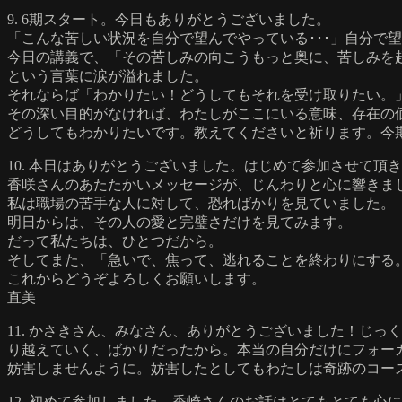
9. 6期スタート。今日もありがとうございました。
「こんな苦しい状況を自分で望んでやっている･･･」自分で
今日の講義で、「その苦しみの向こうもっと奥に、苦しみを
という言葉に涙が溢れました。
それならば「わかりたい！どうしてもそれを受け取りたい。
その深い目的がなければ、わたしがここにいる意味、存在の
どうしてもわかりたいです。教えてくださいと祈ります。今
10. 本日はありがとうございました。はじめて参加させて頂
香咲さんのあたたかいメッセージが、じんわりと心に響きま
私は職場の苦手な人に対して、恐ればかりを見ていました。
明日からは、その人の愛と完璧さだけを見てみます。
だって私たちは、ひとつだから。
そしてまた、「急いで、焦って、逃れることを終わりにする
これからどうぞよろしくお願いします。
直美
11. かさきさん、みなさん、ありがとうございました！じ
り越えていく、ばかりだったから。本当の自分だけにフォー
妨害しませんように。妨害したとしてもわたしは奇跡のコー
12. 初めて参加しました。香崎さんのお話はとてもとても