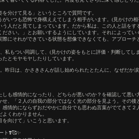
姿を分けて見る」というところで質問です。
うがいつも恐怖で身構ええてしまう相手がいます。(見かけの相
いう人だと見てしまっています。だから私は、この人と話をす
ください。」とお願いするようにしています。それによってい
実際にそれができている状態を想像できなくても、アプローチ
、私もつい同調して、(見かけの姿をもとに評価・判断してし
ったとモヤモヤしたりしています。
ます。昨日は、かさきさんが話し始められたとたんに、なぜだか
たしも感情的になったり、どちらが悪いのか？を確認して悪い
かせ、「２人の自我の部分ではなく光の部分を見よう。その後
、感情的にならずおだやかに自分でも思わぬ言葉がでてきて２
だよくわかりません。
目を向けて」いこうと思います。
ト❣️🥰✨