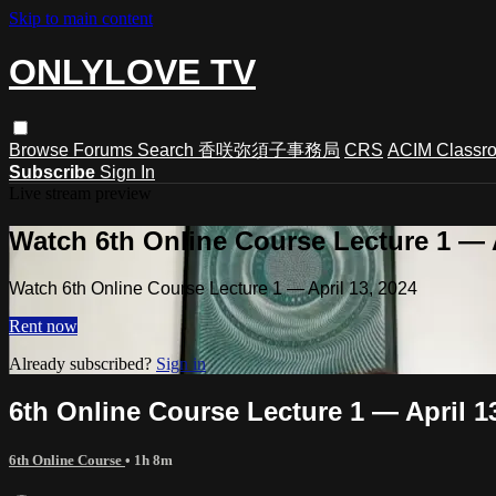
Skip to main content
ONLYLOVE TV
Browse
Forums
Search
香咲弥須子事務局
CRS
ACIM Classr
Subscribe
Sign In
Live stream preview
Watch 6th Online Course Lecture 1 — A
Watch 6th Online Course Lecture 1 — April 13, 2024
Rent now
Already subscribed?
Sign in
6th Online Course Lecture 1 — April 1
6th Online Course
• 1h 8m