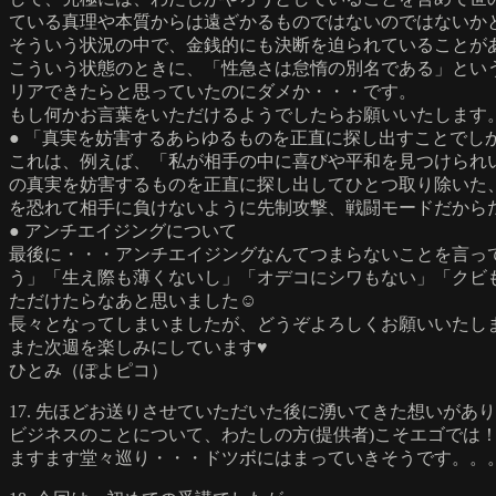
ている真理や本質からは遠ざかるものではないのではないか
そういう状況の中で、金銭的にも決断を迫られていることが
こういう状態のときに、「性急さは怠惰の別名である」とい
リアできたらと思っていたのにダメか・・・です。
もし何かお言葉をいただけるようでしたらお願いいたします
● 「真実を妨害するあらゆるものを正直に探し出すことでし
これは、例えば、「私が相手の中に喜びや平和を見つけられ
の真実を妨害するものを正直に探し出してひとつ取り除いた
を恐れて相手に負けないように先制攻撃、戦闘モードだから
● アンチエイジングについて
最後に・・・アンチエイジングなんてつまらないことを言っ
う」「生え際も薄くないし」「オデコにシワもない」「クビも
ただけたらなあと思いました☺
長々となってしまいましたが、どうぞよろしくお願いいたし
また次週を楽しみにしています♥
ひとみ（ぽよピコ）
17. 先ほどお送りさせていただいた後に湧いてきた想いがあ
ビジネスのことについて、わたしの方(提供者)こそエゴでは
ますます堂々巡り・・・ドツボにはまっていきそうです。。