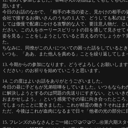
思います。
今日のお話のなかで、「相手の本当の姿と、見かけの相手の
会社で接するお偉いさんのうちの１人で、どうしても私のほ
しては傲慢で配慮にかける攻撃的な人で、要注意人物だ、と
ださい。この人をホーリースピリットの目を通して見させて
姿を見る」ことをしようとしていると言えるのでしょうか？
た。
ちなみに、同僚がこの人↑についての困った話をしているとき
いつも、「ああ、また他人を責める」ことを繰り返してしま
13. 今期からの参加になります。どうぞよろしくお願いし
ください」のお祈りを始めていこうと思います。
14. この度はよいお話をありがとうございました。
今日の昼に子どもが兄弟喧嘩をしていました。いつもならわ
に解決しようとするのは問題の先送りにすぎない。といいき
おまかせしよう。」という感覚でその場に向き合ったところ
てしまったことに驚きました。これが精霊の働き？それはま
ただ、今後はこれが血肉になるまで日々「他者の光の部分に
15. フレンズのみなさんとご一緒に🤍🤝🤍🤝🤍...㊗️第六期スター