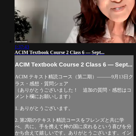
1:37:43
ACIM Textbook Course 2 Class 6 — Sept...
ACIM Textbook Course 2 Class 6 — Sept...
ACIM テキスト精読コース（第二期）―――9月13日ク
ラス・感想・質問シェア
（ありがとうございました！ 追加の質問・感想はコ
メント欄にお願いします）
1. ありがとうございます。
2. 第2期のテキスト精読コースをフレンズと共に学
べ、共に、手を携えて神の国に戻れるという喜びを分
かち合えて嬉しいです。ありがとうございます。イン