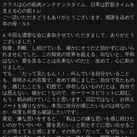
クラスは心の筋肉メンテナンスタイム、日常は貯筋タイムを
支える心の筋トレ
ご一読いただきどうもありがとうございます。感謝を込めて
羊の母：A.S
4. 今回も濃密な会に参加させていただきまして、ありがとう
ございました！
知覚、判断、し続けている、確かにそうだと頷かずにはいら
れませんでした。この知覚の世界を超える、出ないと、平和
はない、愛を見ることは出来ないのだと、改めて、心に刺さ
りました。
でも、「だって見たもん！！」叫んでいる自分がいること
も、香咲さんの言葉で、改めて感じました。自分で見たもの
を、感じたことを、幻想で、存在しないものだとは、自分で
は思えない。確かに！なので、ホーリースピリットに頼む。
もう、頼み続けていこうと思います。日記ではなく、お供え
ノートを綴りながら。本当に自分が感じたいものは何なの
か、何度も何度も確認したいです。
最近、嫌な思いをすると、「私はこの嫌な思いを感じ続けた
いのか？いやいや、愛を見たい」と割とすぐに思い出せるこ
とが増えてると感じます。その先の「だって、なぜなら」に