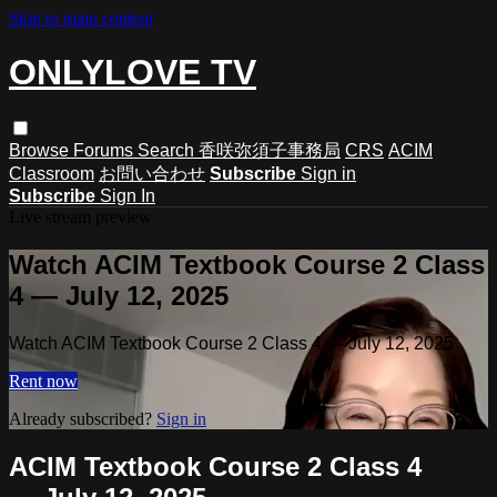
Skip to main content
ONLYLOVE TV
Browse
Forums
Search
香咲弥須子事務局
CRS
ACIM
Classroom
お問い合わせ
Subscribe
Sign in
Subscribe
Sign In
Live stream preview
Watch ACIM Textbook Course 2 Class
4 — July 12, 2025
Watch ACIM Textbook Course 2 Class 4 — July 12, 2025
Rent now
Already subscribed?
Sign in
ACIM Textbook Course 2 Class 4