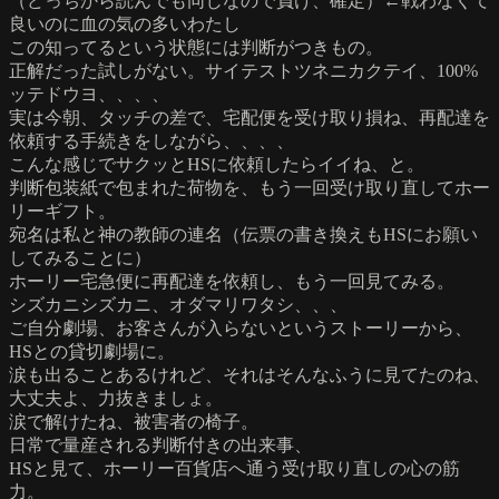
（どっちから読んでも同じなので負け、確定）←戦わなくて
良いのに血の気の多いわたし
この知ってるという状態には判断がつきもの。
正解だった試しがない。サイテストツネニカクテイ、100%
ッテドウヨ、、、、
実は今朝、タッチの差で、宅配便を受け取り損ね、再配達を
依頼する手続きをしながら、、、、
こんな感じでサクッとHSに依頼したらイイね、と。
判断包装紙で包まれた荷物を、もう一回受け取り直してホー
リーギフト。
宛名は私と神の教師の連名（伝票の書き換えもHSにお願い
してみることに）
ホーリー宅急便に再配達を依頼し、もう一回見てみる。
シズカニシズカニ、オダマリワタシ、、、
ご自分劇場、お客さんが入らないというストーリーから、
HSとの貸切劇場に。
涙も出ることあるけれど、それはそんなふうに見てたのね、
大丈夫よ、力抜きましょ。
涙で解けたね、被害者の椅子。
日常で量産される判断付きの出来事、
HSと見て、ホーリー百貨店へ通う受け取り直しの心の筋
力。