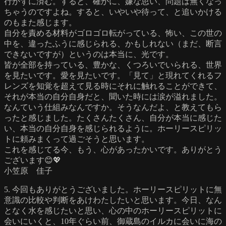
行かずに済む。すると、確かに、嫌な思い、問題は無くなっ
ちゃうのですよね。すると、いやいや待って、と追いかける
のもまた感じます。
自分を責める材料がゴロゴロ転がっている、怖い、この世の
中を、違ったふうに感じられる、かもしれない（まだ、断言
できないですが）というのは本当に、光です。
皆が全部を持っている、豊かな、くつろいでいられる、世界
を見たいです。愛を見たいです。「見て」と現れてくれるフ
レンズを知覚を超えて見る時にそれに触れることができて、
それが本当の自分自身だと、聞いた時には涙が溢れました。
なんていう仕組みなんですか。そうなんだよ、と教えてもら
ったと感じました。たくさんたくさん、自分が本当に感じた
い、本当の自分自身を感じられるように。ホーリースピリッ
トに頼みまくって過ごそうと思います。
これを感じてる今、もう、心があったかいです。ありがとう
ございます😊💖
小笠原 佳子
5. 今回もありがとうございました。ホーリースピリットに無
意識の比較や判断をあけわたしたいと思います。今日、なん
となく水を感じたいと思い、心の中のホーリースピリットに
会いにいくと、10年ぐらい前、御蔵島のイルカに会いに海の