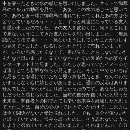
中を潜ったときの水の感じを思い出しました。ネットで御蔵
島のイルカの動画を見て、「ああ、この水の感じ〜と思いつ
つ、あのとき一緒に御蔵島に連れて行ってくれたあの方は今
どうしているだろう・・」と、ずっと疎遠になっている友人
を思い出したのでした。その友人を皮切りに、続々とこれま
で見ないようにしてきた友人たちを思い出しました。（無意
識のゴミ捨て場）・・・見ないようにしていたことが少しず
つ見えてきました。ゆるしをしたと思って忘れていました
が、いろいろ感じたくなくて、再び見ることをしないでいた
んだなと思いました。見ていなかったその兄弟たちの姿をイ
ンターネット上で見ました。わたしが思っていたイメージと
は違うとても新鮮な彼らが見えました。そして中でもいちば
ん見ることを避けていたなと思う方を見たとき、なんのわだ
かまりもなく心に嬉しさがありました。恐れの反応はありま
せんでした。それが何より嬉しかったのです。あなたはわた
しだったと感じられました。当時の自分が傷ついたと思った
出来事、関係者との間でとても辛い出来事を経験したと思っ
てきたことは、自分の心の中で起きていただけで、この方に
は全く関係がないと受け取れました。でも、自分が傷ついた
と思っていたのに、恨みを思ったのに、そう思わないように
しようと努めていたんだと思いました。それはぜんぶ、自分