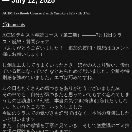
— July 12, 2025
ACIM Textbook Course 2 with Yasuko 2025
• 1h 37m
2 comments
ACIM テキスト精読コース（第二期）―――7月12日クラ
ス・感想・質問シェア
（ありがとうございました！ 追加の質問・感想はコメント
欄にお願いします）
1. 創意工夫してうまくいったとき、ほかの人より賢い、優れ
ている気になっていたなとあらためて思いました。分離や特
別感を強めていました。エゴは巧みですね。
2. 今日もたくさんの気づきをありがとうございました🙏
その中でも、自分が気づきだと思っていてもすぐ忘れてしま
うものは勘違い？幻想。本当の気づき(奇跡)は忘れたりしな
い。というところで、ハッとしました。
今回のクラスでの気づきも幻想ではなく、本当の奇跡にした
いと思います✨
また、自分の感情を丁寧に見ていき、そして無意識のゴミ捨
て場の掃除を心がけていきます✨