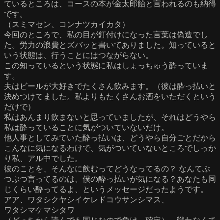
ているところは、コースの本が金太郎飴と言われるのも納得
です。
（スミマセン、コンナツカイカタ）
今回のところで、私の目が釘付けになった言葉は偽造でし
た。労力の浪費とズバッと書いてありました。知っていると
いう状態は、行うことにはつながらない。
この知っているという状態に私はしょっちゅう酔っていま
す。
夫はビールが大好きでたくさん飲みます。（彼は酔っ払いと
決めつけてました。私よりもたくさんお酒をいただくという
だけで）
私はあんまり飲まないと思っていましたが、それはどうやら
私は酔っていることに気がついていないだけ。
他人事としてみていた酔っ払いは、どうやら自分ごとだから
こんなに気になるわけで、気がついていないところでしっか
り私、アル中でした。
彼のことを、そんなに飲むってどうなってるの？ なんてぶ
つぶつ言ってるのは、僕の酔っ払いが気になる？あなたも同
じくらい酔ってるよ、というメッセージだったようです。
アア、ワタシクヤシイケレドコウサンシマス、
ワタシマケマシタワ