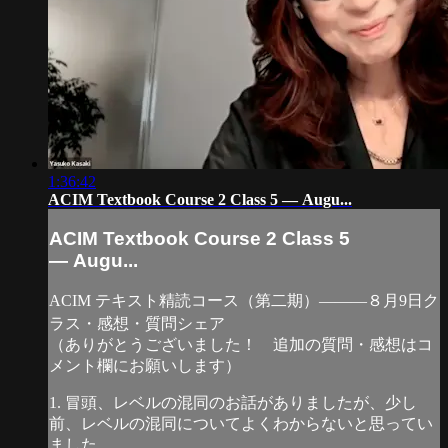
1:36:42
ACIM Textbook Course 2 Class 5 — Augu...
ACIM Textbook Course 2 Class 5
— Augu...
ACIM テキスト精読コース（第二期）―――８月9日ク
ラス・感想・質問シェア
（ありがとうございました！ 追加の質問・感想はコ
メント欄にお願いします）
1. 冒頭、レベルの混同のお話がありましたが、少し
前、レベルの混同についてよくわからないと思ってい
ました。