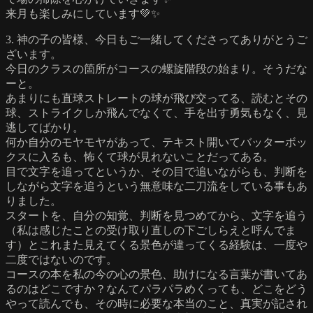
来月も楽しみにしています💚✨
3. 神の子の皆様、今日もご一緒してくださってありがとうご
ざいます。
今日のクラスの箇所がコースの螺旋階段の始まり。そうだな
ーと。
あまりにも直球ストレートの球が飛び交ってる、読むとその
球、ストライクしか飛んでなくて、手を出す勇気もなく、見
逃してばかり。
何か自分のモヤモヤがあって、テキスト開いてバッターボッ
クスに入るも、怖くて球が見れないことだってある。
目で文字を追ってというか、その目で追いながらも、判断を
しながら文字を追うという無意味な二刀流をしている事もあ
りました。
スタートを、自分の知覚、判断を見つめてから、文字を追う
（私は感じたことの受け取り直しの下ごしらえと呼んでま
す）とこれまた見えてくる景色が違ってくる経験は、一度や
二度ではないのです。
コースの本を私の今の心の景色、助けになる言葉が書いてあ
るのはどこですか？なんてパラパラめくっても、どこをどう
やって読んでも、その時に必要な本当のこと、真実が記され