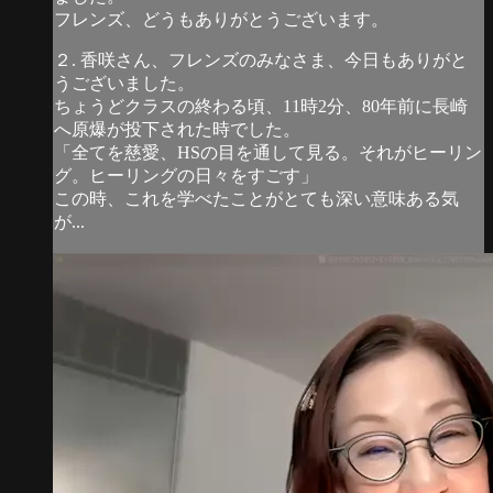
フレンズ、どうもありがとうございます。
２. 香咲さん、フレンズのみなさま、今日もありがと
うございました。
ちょうどクラスの終わる頃、11時2分、80年前に長崎
へ原爆が投下された時でした。
「全てを慈愛、HSの目を通して見る。それがヒーリン
グ。ヒーリングの日々をすごす」
この時、これを学べたことがとても深い意味ある気
が...