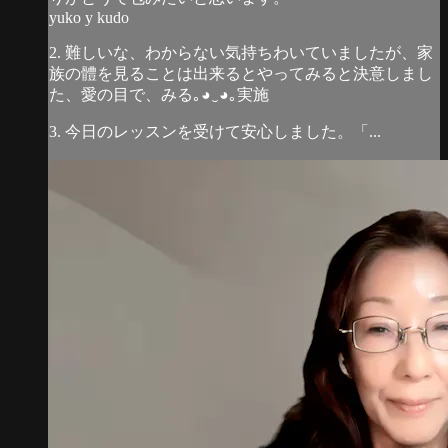
yuko y kudo
2. 難しいな、わからない気持ちわいていましたが、家
族の體を見ることは出来るとやってみると決意しまし
た、愛の目で、みる｡⁠◕⁠‿⁠◕⁠｡実施
3. 今日のレッスンを受けて安心しました。「...