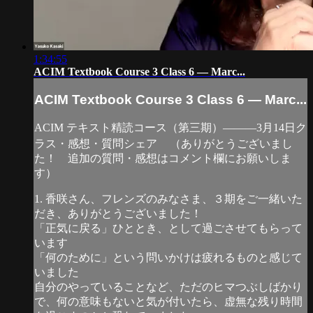
1:34:55
ACIM Textbook Course 3 Class 6 — Marc...
ACIM Textbook Course 3 Class 6 — Marc...
ACIM テキスト精読コース（第三期）―――3月14日ク
ラス・感想・質問シェア （ありがとうございまし
た！ 追加の質問・感想はコメント欄にお願いしま
す）
1. 香咲さん、フレンズのみなさま、３期をご一緒いた
だき、ありがとうございました！
「正気に戻る」ひととき、として過ごさせてもらって
います
「何のために」という問いかけは疲れるものと感じて
いました
自分のやっていることなど、ただのヒマつぶしばかり
で、何の意味もないと気が付いたら、虚無な残り時間