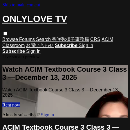
Skip to main content
ONLYLOVE TV
Browse
Forums
Search
香咲弥須子事務局
CRS
ACIM
Classroom
お問い合わせ
Subscribe
Sign in
Subscribe
Sign In
Live stream preview
Watch ACIM Textbook Course 3 Class
3 —December 13, 2025
Watch ACIM Textbook Course 3 Class 3 —December 13,
2025
Rent now
Already subscribed?
Sign in
ACIM Textbook Course 3 Class 3 —