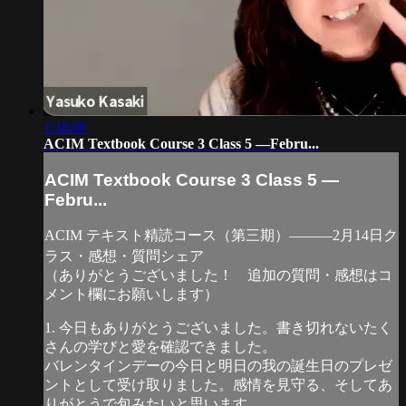
1:38:08
ACIM Textbook Course 3 Class 5 —Febru...
ACIM Textbook Course 3 Class 5 —
Febru...
ACIM テキスト精読コース（第三期）―――2月14日ク
ラス・感想・質問シェア
（ありがとうございました！ 追加の質問・感想はコ
メント欄にお願いします）
1. 今日もありがとうございました。書き切れないたく
さんの学びと愛を確認できました。
バレンタインデーの今日と明日の我の誕生日のプレゼ
ントとして受け取りました。感情を見守る、そしてあ
りがとうで包みたいと思います。