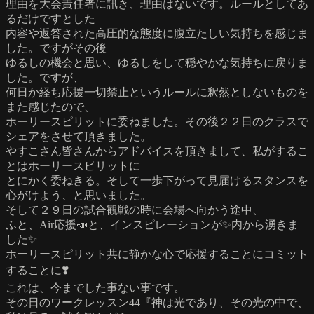
理由を大会責任者に訊き、理由はないです。ルールとしてあ
るだけですとした
内容や返答された高圧的な態度に腹立たしい気持ちを感じま
した。ですがその後
ゆるしの機会と思い、ゆるしをして穏やかな気持ちに戻りま
した。ですが、
何日か経ち応援一切禁止というルールに釈然としないものを
また感じたので、
ホーリースピリットに委ねました。その後２２日のクラスで
シェアをさせて頂きました。
やすこさん皆さんからアドバイスを頂きまして、私がするこ
とはホーリースピリットに
とにかく委ねきる。そして一歩下がって見届けるスタンスを
心がけよう、と思いました。
そして２９日の試合観戦の時に会場へ向かう途中、
ふと、Air応援📣と、インスピレーションが✨内から湧きま
した✨
ホーリースピリット共に静かな心で応援することにコミット
することに❣️
これは、今までした事ない事です。
その日のワークレッスン44『神は光であり、その光の中で、