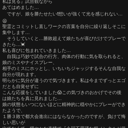
私は見る』試合観ながら
あてはめました…
ですが、娘を勝たせたい❗️想いが強くて光を感じれない…
😫
聖霊とコミットし直しワークの言葉を自分に繰り返しそこに
集中します…
そうしていくと…勝敗超えて娘たちが喜びだけでプレーで
きたら…💓
私も喜びに包まれていきました…
自我は巧妙で試合の行方、肉体の行動に気を取られると、
娘のミスやナイスプレー、
相手のミスにホッとし、いちいちジャッジするそんな自我な
自分が現れます。
明らかに気分が違うので気づきます。私は今までずっとエゴ
だとも自覚せずに
こんな応援をしていました😱この気づきのおかげでその後
は娘たちを真に見れました…
娘の状態もいつにないほどに精神的に穏やかにプレーができ
たようで、
１勝３敗で都大会進出にはならなかったのですが、負けて悔
しい思いが