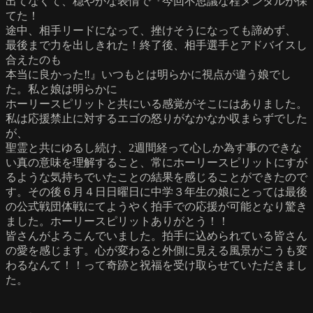
出てなくて、穏やかな表情で『今回不思議な程メンタルが保
てた！
途中、相手リードになって、挫けそうになっても諦めず、
最後まで力を出しきれた！終了後、相手選手とアドバイスし
合えたのも
本当に良かった‼︎』いつもとは明らかに視点が違う娘でし
た。私と娘は明らかに
ホーリースピリットと共にいる感覚がそこにはありました。
私は応援禁止に対するエゴの怒りがなかなか収まらずでした
が、
聖霊と共にゆるし続け、2週間経って心しか為す事のできな
い真の意味を理解すること、常にホーリースピリットにすが
るような気持ちでいたことの結果を感じることができたので
す。その後６月４日日曜日に中学３年生の娘にとっては最後
の公式戦団体戦にてようやく拍手での応援が可能となり驚き
ました。ホーリースピリットありがとう！！
皆さんがよろこんでいました。拍手に込められている皆さん
の愛を感じます。心が変わると外側に見える風景がこうも変
わるなんて！！って奇跡と祝福を受け取らせていただきまし
た。