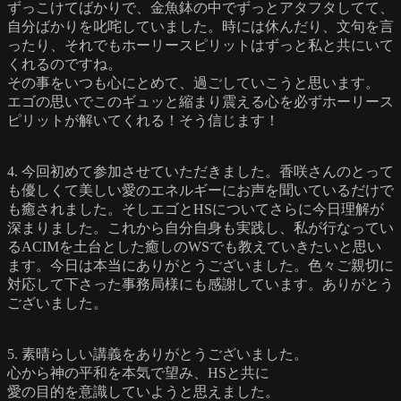
ずっこけてばかりで、金魚鉢の中でずっとアタフタしてて、
自分ばかりを叱咤していました。時には休んだり、文句を言
ったり、それでもホーリースピリットはずっと私と共にいて
くれるのですね。
その事をいつも心にとめて、過ごしていこうと思います。
エゴの思いでこのギュッと縮まり震える心を必ずホーリース
ピリットが解いてくれる！そう信じます！
4. 今回初めて参加させていただきました。香咲さんのとって
も優しくて美しい愛のエネルギーにお声を聞いているだけで
も癒されました。そしエゴとHSについてさらに今日理解が
深まりました。これから自分自身も実践し、私が行なってい
るACIMを土台とした癒しのWSでも教えていきたいと思い
ます。今日は本当にありがとうございました。色々ご親切に
対応して下さった事務局様にも感謝しています。ありがとう
ございました。
5. 素晴らしい講義をありがとうございました。
心から神の平和を本気で望み、HSと共に
愛の目的を意識していようと思えました。