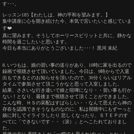
す･･･。
レッスン185【わたしは、神の平和を望みます。】
集中講座に心を開き続けた今、本気で言いたいと感じていま
す❤️
真に望みます。そうしてホーリースピリットと共に、静かな
時間を過ごしたいと思います。
今日も本当にありがとうございました･･･！ 黒河 未紀
8. いつもは、娘の習い事の送りがあり、10時に家を出るので
録画で視聴させて頂いていました。今日は、9時からで入退
出もできるとのお知らせを頂いたので、30分くらいはリアル
タイムで参加させて頂こうかなと思って入室しました。
結果、ささいな行き違いで娘と喧嘩になり・・習い事も行か
ない！となり、最後まで視聴させて頂くことができました。
こんな時、ＨＳの采配はすばらしい・・なんて思えたら神の
存在を認識できそうなものなのに、私は視聴中にもずーっと
娘に対してイライラしたり 悲しくなったり、ＳＴＥＰのす
べてに「できないです・・（涙）」とへこたれておりまし
た。