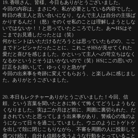
19. 香咲さん、皆様、今日もありがとうございました。
今回の内容は、まさに今、私が必要としている内容でした。
昨日の夜主人と言い合いになり、なんで主人は自分の主張ば
かりするんだ！（怒）そのくせ私のことは理解しようとしな
いではないか！！と思っていたところでした。あ〜HSはそ
こまでお見通しだったとは（笑）
何かヒントはいただけるだろうとは思っていたものの、ここ
までドンピシャだったことに、これこそHSが見せてくれた
愛だと喜びを感じました。かといって主人への苛立ちはなく
なるかというとそうはいかないので（笑）HSにこの思いの
訂正をお願いして、ゆっくりと急がず
今回の出来事を奇跡に変えてもらおう、と楽しみに感じまし
た。ありがとうございました。
20. 本日もレクチャーありがとうございました！今回、信
頼、という言葉を聞いたときに怖くて怖くてどうしようもな
くなりました。実は二か月ほど前に、周囲に裏切られた、だ
まされていたと思ってしまう出来事があり、警戒心の塊のよ
うになって日々を過ごしていました。ウニのようにトゲトゲ
を出して殻に閉じこもりながら、不審を周囲の人に投影して
傷つけ続け、自分も信頼を失うような行動をとっていること