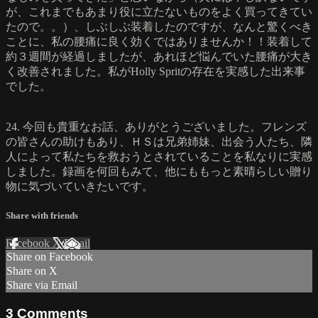
が、これまでもあまり役に立たないものをよく買ってきてい
たので。。）、しぶしぶ装着したのですが、なんと驚くべき
ことに、私の腰痛に良く効くではありませんか！！装着して
約３週間が経過しましたが、あれほど悩んでいた腰痛が大き
く改善されました。私がHolly Spritの存在を実感した出来事
でした。
24. 今回も貴重なお話、ありがとうございました。フレンズ
の皆さんの助けもあり、ＨＳは兄弟姉妹、出会う人たち、隣
人によって私たちを救おうとされていることを私なりに実感
しました。録画を何回もみて、他にももっと素晴らしい贈り
物に気づいていきたいです。
Share with friends
Facebook
X
Email
Share on Facebook
Share on X
Share via Email
3
Comments