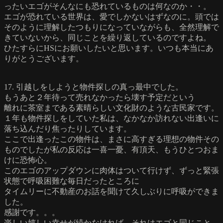
ったいエゴがそんなにも恐れているものは何なのか・・。
エゴが恐れている世界は、愛でしかないはずなのに。頭では
そのように理解したつもりになっていながらも、全然理解で
きていないから、同じことを繰り返しているのですよね。
ひたすらにHSにお願いしたいと思います。いつも本当にあ
りがとうございます。
17. 引越しをしようと物件探しの真っ最中でした。
もうあと２年待って売れなかったら壊す予定だという
離れに茶室まである素晴らしい文化財のような古民家です。
１年も物件探しをしていた私は、なかなか訪れない出逢いに
落ち込んだり焦ったりしています。
ここで出逢ったこの物件は、まさに高すぎる理想の物件その
ものでしたが私の反応は一喜一憂、有頂天、もうひとつおま
けに恐怖心。
このエゴのアップダウンに肉体はついて行けず、ずっと緊張
状態で呼吸困難な毎日だったところに
タイムリーに不動産のお話を聞けて久しぶりに呼吸ができま
した。
感謝です。。。
楽しい嬉しい幸せが続かなければ、それはエゴと同じこと。