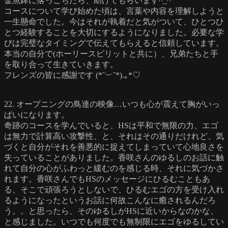
金魚鉢に落っこちたら、助けてもらいます^⁠_⁠^
コースについて学び始めた頃は、言葉や内容を理解しようと
一生懸命でした。今はそれが執着だと気がついて、ひとつひ
とつ経験することを大切にするようになりました。必要な学
びは完璧なタイミングで伝えてもらえると信頼しています。
本当の自分で(ホーリースピリットと共に）、兄弟たちと手
を取り合って生きていきます。
フレンズの皆に感謝です (⁠*⁠˘⁠︶⁠˘⁠*⁠)⁠.⁠｡⁠*⁠♡
22. オープニングの鳥達の映像…いつも心が震えて胸がいっ
ぱいになります。
奇跡のコースを学んでいると、HSは平和で無限の力、エゴ
は無力で計算高い攻撃性、と、それはその通りだけれど、気
づくと自分がそれを善悪的に捉えてしまっていて心地良さを
失っていることがありました。香咲さんのゆるしのお話に触
れて自分の心がふわっと緩むのを感じる時、それに気づかさ
れます。香咲さんでもHSのメッセージにひるむこともあ
る、そこで頑張ろうとしないで、ひるむエゴの方を受け入れ
るようになったというお話に何故こんなに癒されるんだろ
う。。と思ったら、そのゆるしがHSに近いからなのかな、
と感じました。いつでも何度でも無制限にエゴをゆるしてい