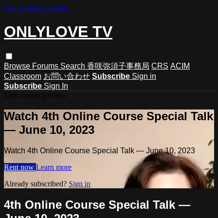
Skip to main content
ONLYLOVE TV
Browse
Forums
Search
香咲弥須子事務局
CRS
ACIM
Classroom
お問い合わせ
Subscribe
Sign in
Subscribe
Sign In
Live stream preview
Watch 4th Online Course Special Talk
— June 10, 2023
Watch 4th Online Course Special Talk — June 10, 2023
Rent now
Learn more
Already subscribed?
Sign in
4th Online Course Special Talk —