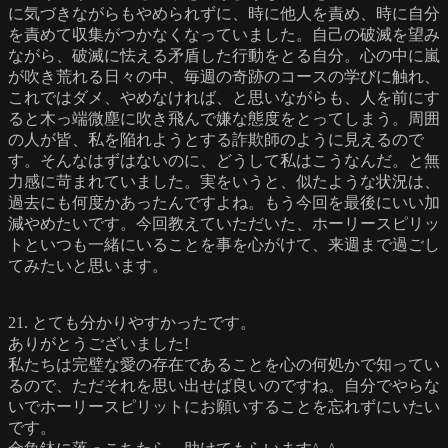
に気づきながらもやめられずに、時に他人を責め、時に自分
を責めて収集がつかなくなっていました。自己の破滅を望み
ながら、破滅に怯える矛盾した行動をとる自分。心の中に嵐
が吹き荒れる日々の中、毎週の奇跡のコースの学びに触れ、
これではダメ、やめなければ、と思いながらも、人を前にす
ると木っ端微塵に吹き飛んで嫌な態度をとってしまう。周囲
の人が皆、私を陥れようとする詐欺師のように見えるので
す。そんなはずはないのに、どうして私はこうなんだ。と無
力感に苛まれていました。実をいうと、似たような状況は、
過去にも何度かあったんですよね。もう今回を最後にいい加
減やめたいです。今回教えていただいた、ホーリースピリッ
トといつも一緒にいることを事を心がけて、来週まで過ごし
てみたいと思います。
21. とても分かりやすかったです。
ありがとうございました!
私たちは完璧な愛の存在であることを心の何処かで知ってい
るので、ただそれを思い出せば良いのですね。自分でやらな
いでホーリースピリットにお願いすることを忘れずにいたい
です。