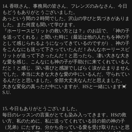
14. 香咲さん、事務局の皆さん、フレンズのみなさん、今日
もどうもありがとうございました。
あっという間の２時間でした。沢山の学びと気づきがありま
した。また何度も聞いて学びます。
『ホーリースピリットの救い方とは？』のお話で、「神の子
を送ってくれる」と聞いた時に（最近は他の人たちを神の子
として感じられるようになってきているのですが）、神の子
をこんなにも送って下さっていたんだ！みんなホーリースピ
リットが送って下さったんだ！と思ったら、凄い大きな大き
な愛を感じ、こんなにも神の子が手助けに来てくれているん
だと！と感じ、深い喜びと感謝でしばらく涙が止まりません
でした。本当に大きな大きな愛の中にいるんだ、守られてい
るんだとと思いました。全部大丈夫なんだと思えました。
大きな変化の真っただ中にいますが、HSと一緒にいます💓
S.U.
15. 今日もありがとうございました。
毎日のレッスンの言葉がとても染み入ってきます。HSの救
い方、私のために、私に送ってくれている目の前の神の子
（兄弟）にたずね、分かち合っている愛を受け取りたいと思