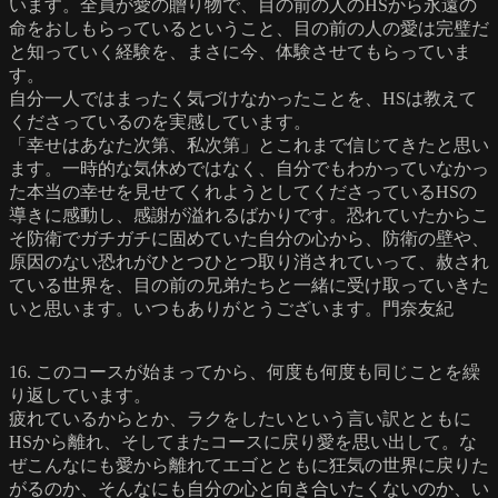
います。全員が愛の贈り物で、目の前の人のHSから永遠の
命をおしもらっているということ、目の前の人の愛は完璧だ
と知っていく経験を、まさに今、体験させてもらっていま
す。
自分一人ではまったく気づけなかったことを、HSは教えて
くださっているのを実感しています。
「幸せはあなた次第、私次第」とこれまで信じてきたと思い
ます。一時的な気休めではなく、自分でもわかっていなかっ
た本当の幸せを見せてくれようとしてくださっているHSの
導きに感動し、感謝が溢れるばかりです。恐れていたからこ
そ防衛でガチガチに固めていた自分の心から、防衛の壁や、
原因のない恐れがひとつひとつ取り消されていって、赦され
ている世界を、目の前の兄弟たちと一緒に受け取っていきた
いと思います。いつもありがとうございます。門奈友紀
16. このコースが始まってから、何度も何度も同じことを繰
り返しています。
疲れているからとか、ラクをしたいという言い訳とともに
HSから離れ、そしてまたコースに戻り愛を思い出して。な
ぜこんなにも愛から離れてエゴとともに狂気の世界に戻りた
がるのか、そんなにも自分の心と向き合いたくないのか、い