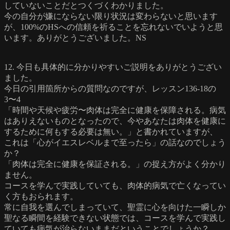
していないことだとつくづくわかりました。
今の自分が嫌にならない限り状況は変わらないと思います
が、100%のHSへの信頼を祈ることを忘れないでいようと思
います。ありがとうございました。NS
12. 今日も具体的に分かりやすいご説明をありがとうござい
ました。
今日の引用箇所からの質問なのですが、レッスン136-18の
3〜4
「時間や天候や疲労〜肉体は完全に健康を保障される。病気
はありえないものとなったので、今やあなたは肉体を健康に
するために何もする必要は無い。」と書かれていますが、
これは「心がイエスレベルまで至ったら」の話なのでしょう
か？
「肉体は完全に健康を保証される。」の捉え方がよく分かり
ません。
コースを学んで実践していても、肉体的病気で亡くなってい
く方もおられます。
常に自我を選んでしまっていて、聖霊に心を向けた一瞬しか
聖なる瞬間を経験できない状態では、コースを学んで実践し
ていても病気が治らないままだということでしょうか？