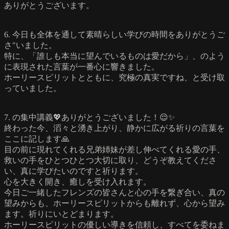
ありがとうございます。
6. 今日も全体を通して素晴らしい学びの時間をありがとうご
さ"いました。
特に、「誰しも本当に望んでいるものは愛だから」、のよう
に表現された言葉が一番心に響きました。
ホーリースピリットとともに、究極の真実ですね、と受け取
っていました。
7. の集中講義💖ありがとうございました！😌✨
終わった今、滔々と湧き上がり、静かに広がる祈りの言葉を
ここに記します🙏
目の前に現れてくれる兄弟姉妹が差し伸べてくれる愛の手、
救いの手をひとつひとつ大切に取り、どうぞ教えてくださ
い、真に学びたいのですと祈ります。
心を大きく開き、癒しを受け入れます。
今日ご一緒したフレンズの皆さんと心の手を繋ぎ合い、真の
望みからも、ホーリースピリットからも離れず、心から望み
ます。祈りにいとどまります。
ホーリースピリットの優しい導きを信頼し、すべてを委ねま