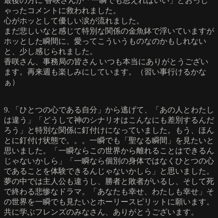
最後の方に 香咲さんが「一瞬でも思えればいい」とおっし
ゃったコメントに救われました。
心がホッとして優しい涙が流れました。
まだ悲しいなと感じて特別な関係の金魚鉢で浮いていますが
ホッとした瞬間に、愛ってこういうものなのかもしれない
と、少し感じられました。
香咲さん、事務局の皆さん いつも本当にありがとうござい
ます。再来週も楽しみにしています。（習い事行けるかな
ぁ）
9. 「ひとつの心である自分」から逃げて、「あの人とわたし
は違う」「どうして神のシナリオはこんなにも差別するんだ
ろう」と特別な関係に釘付けになっていました。もう、ほん
とに釘付け状態で。。。一瞬でも「聖なる瞬間」を見たいと
思いました。「一瞬ならこの世界から離れることはできるん
じゃないかしら」「一瞬なら個別の身体ではなくひとつの心
であることを体験できるんじゃないかしら」と思いました。
夢の中では主人公も違うし、勝者と敗者がいるし、そして死
で終わる悲惨なドラマ。「あなたも幸せ、わたしも幸せ」そ
の世界を一瞬でも見たいとホーリースピリットに願います。
共に学ぶフレンズのみなさん、ありがとうございます。