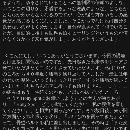
るような。ゆるされていることへの無制限の信頼のような。
いつもこの辺りが、矛盾するような逆説のような、どちらが
どちらか分からなくなるのですが、心が緩む方がゆるしの感
覚だと感じるようになりました。そこからでなければ自分を
癒せないのがよく分かります。自分が癒されて平和でいるこ
とが、自動的に相手も世界も癒すヒーリングというものが何
となく分かって来た気がします。ありがとうございます。
23. こんにちは。いつもありがとうございます。今回の講座
とは直接は関係ないのですが、先日起きた出来事をシェアさ
せていただきたくコメントさせていただきます。私は1０代
のころから４０年近く腰痛を繰り返してきました。最近は年
のせいか整体にいってもすっきりせず、ずっと腰痛が続いて
いました（もちろん病院に行っても治りません。。。）。こ
の痛みはもう一生続くのかも、と思い悩んでいたところ、
「そうだHolly Spritにお願いしよう」との考えが沸きあが
り、「Holly Sprit、どうか助けてください！私の腰痛を直し
てください。」と切実に願ったのです。その数日後、夫が関
西方面からの出張から戻り、「いいものを買ってきた」とい
って、骨盤ベルトを私に差し出しました。その時は「また変
なものを買ってきた」と思いながら（夫には申し訳ないです