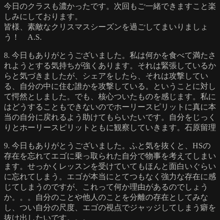
今日のクラスも濃かったです。次回もご一緒できますこと楽
しみにしております。
皆様、素敵なクリスマスシーズンを過ごしてまいりましょ
う！ A.S.
8. 今日もありがとうございました。私は何かを食べて満たさ
れようとする気持ちが強くあります。それは緊張しているか
らと気づきましたが、シェアをしたら、それは攻撃してい
る、自分の中に住む誰かを攻撃している。ということに対し
て愕然としました。でも、核心ついたものを感じます。私に
はどうすることもできないのでホーリースピリットに真に本
当の自分に戻れるよう助けてもらいたいです。自分をじっく
りとホーリースピリットともに観察していきます。石原留理
9. 今日もありがとうございました。ふと気を抜くと、HSの
存在を忘れてエゴに乗っ取られた自分で物事を考えてしまい
ます。せっかくレッスンを受けていてもほんと面白いぐらい
に忘れてしまう。エゴが本当にとてつもなく強力な存在に感
じてしまうのですが、これって何か理由があるのでしょう
か。。。自分のことや他人のことを分離の存在としてみな
し、つい自分の尺度、エゴの視点でジャッジしてしまう癖を
抜け出したいです。。。