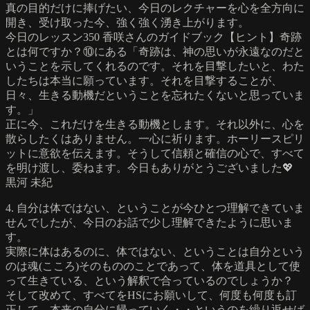
真の目的だけに捧げたい、今日のレクチャーを心を全方向に
開き、受け取った今、強く強く湧き上がります。
今日のレッスン350 香咲さんのガイドブック【ヒント】奇跡
とは何ですか？⑩にある「奇跡は、神の思いが永遠なのだと
いうことを示してくれるのです。それを目撃したいと、わた
したちは本当に願っています。それを目撃することが、
日々、生きる動機だということを忘れたくないと思っていま
す。」
正に今、これだけを生きる動機とします。それ以外に、心を
散らしたくはありません。一心に祈ります。ホーリースピリ
ットに意欲を伝えます。そうして信頼と確信の心で、すべて
を明け渡し、委ねます。今日もありがとうございました💖
黒河 未紀
4. 自分は体ではない、ということが今ひとつ理解できていま
せんでしたが、今日のお話で少し理解できたように思いま
す。
実際に体はあるのに、体ではない、ということは自分という
のは魂(こころ)そのもののことであって、体を道具として使
って生きている、という解釈で合っているのでしょうか？
そして改めて、すべてをHSにお願いして、何度も何度も訂
正して、本来の自分に帰っていく・・というのを繰り返せば