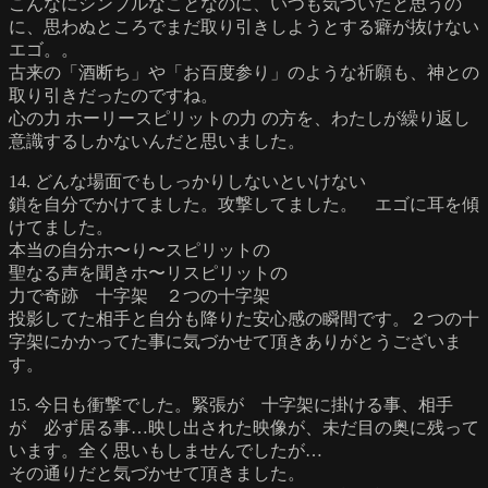
こんなにシンプルなことなのに、いつも気づいたと思うの
に、思わぬところでまだ取り引きしようとする癖が抜けない
エゴ。。
古来の「酒断ち」や「お百度参り」のような祈願も、神との
取り引きだったのですね。
心の力 ホーリースピリットの力 の方を、わたしが繰り返し
意識するしかないんだと思いました。
14. どんな場面でもしっかりしないといけない
鎖を自分でかけてました。攻撃してました。 エゴに耳を傾
けてました。
本当の自分ホ〜り〜スピリットの
聖なる声を聞きホ〜リスピリットの
力で奇跡 十字架 ２つの十字架
投影してた相手と自分も降りた安心感の瞬間です。２つの十
字架にかかってた事に気づかせて頂きありがとうございま
す。
15. 今日も衝撃でした。緊張が 十字架に掛ける事、相手
が 必ず居る事…映し出された映像が、未だ目の奥に残って
います。全く思いもしませんでしたが…
その通りだと気づかせて頂きました。