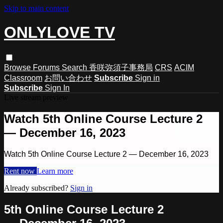
Skip to main content
ONLYLOVE TV
Browse
Forums
Search
香咲弥須子事務局
CRS
ACIM
Classroom
お問い合わせ
Subscribe
Sign in
Subscribe
Sign In
Live stream preview
Watch 5th Online Course Lecture 2
— December 16, 2023
Watch 5th Online Course Lecture 2 — December 16, 2023
Rent now
Learn more
Already subscribed?
Sign in
5th Online Course Lecture 2