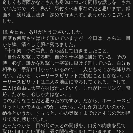
奇しくも野際かなこさんも身体について同様な話しを され
ていたので 今、私が、気付くべき事なのだと思います。録
画を 繰り返し聴き 深めて行きます。ありがとうございま
した。
16. 今日も、ありがとうございました。
何度も何度も学ばせて頂いていますが、今日は、さらに、目
から鱗、清々しく腑に落ちました。
「十字架二つの写真」から話して頂きましたこと。
「自分を攻撃してる時、自分を十字架に掛けている。その
時、必ず、誰かを攻撃し十字架に掛けて罰している。自分も
相手も十字架に掛かっているので、二人ともそこから降りれ
ない。だから、ホーリースピリットに頼むことしかない。ホ
ーリースピリットは二人を地面に降ろしてくれる。そして、
二人は自由に大空を羽ばたいていく。これがヒーリング、奇
跡。だから、心しか力はない。」
このようなことだと思ったのですが、だから、ホーリースピ
リットしかできないのか。だから、心しか力はないのかと、
納得というか、すぅっと、心の奥深くまでひとすじの光が降
りて来た感じでした。
たった今から、目の前の人との関係を、自分の内側を見て、
取り引きしない関係、愛の関係作りをしていきます。ひと