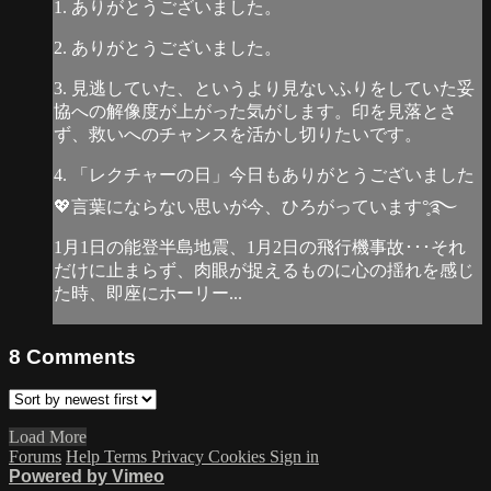
1. ありがとうございました。
2. ありがとうございました。
3. 見逃していた、というより見ないふりをしていた妥
協への解像度が上がった気がします。印を見落とさ
ず、救いへのチャンスを活かし切りたいです。
4. 「レクチャーの日」今日もありがとうございました
💖言葉にならない思いが今、ひろがっています°̥࿐
1月1日の能登半島地震、1月2日の飛行機事故･･･それ
だけに止まらず、肉眼が捉えるものに心の揺れを感じ
た時、即座にホーリー...
8
Comments
Load More
Forums
Help
Terms
Privacy
Cookies
Sign in
Powered by Vimeo