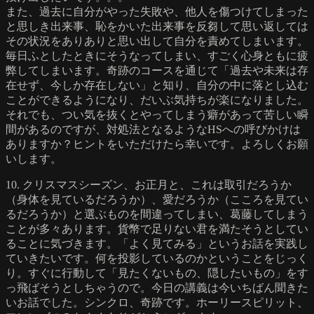
また、過去に自分がやった失敗や、他人を傷つけてしまった
と思しき出来事、恥をかいた出来事を反芻して思い返しては
その状況をありありと思い出して自分を責めてしまいます。
毎日ふとしたときにそうなってしまい、すごく心身ともに疲
弊してしまいます。奇跡のコースを通じて「過去や未来は存
在せず、今しか存在しない」と知り、自分の中に落とし込む
ことができるようになり、だいぶ気持ちが楽になりました。
それでも、つい気を抜くとやってしまう癖があって苦しい瞬
間があるのですが、対処法となるようなHSへの呼びかけは
ありますか？ヒントをいただけたら幸いです。よろしくお願
いします。
10. クリスマスシーズン、お正月と、これは取引だろうか
（身体を見ているだろうか）、愛だろうか（こころを見てい
るだろうか）と選ぶものを間違ってしまい、葛藤してしまう
ことが多々あります。貨幣で足りない君を満たそうとしてい
ることに気づきます。「よく見てみる」というお話を実践し
ていきたいです。何を投影しているのかということをじっく
り。すぐに行動して「見たくないもの、隠したいもの」をす
っ飛ばそうとしちゃうので。今日の講義は今いちばん聞きた
いお話でした。シンクロ、奇跡です。ホーリースピリット、