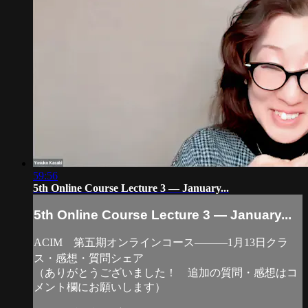
59:56
5th Online Course Lecture 3 — January...
5th Online Course Lecture 3 — January...
ACIM 第五期オンラインコース―――1月13日クラ
ス・感想・質問シェア
（ありがとうございました！ 追加の質問・感想はコ
メント欄にお願いします）