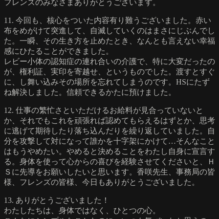
フレンズのみなさまありがとうございます。
11. 今回も、核心をついた内容有り難うございました。赤い
布をめがけて突進して、自滅していくのはまさにじぶんでし
た。一瞬、その生き方を止めたとき、なんとも言えない幸福
感にひたることができました。
レビー小体の認知症の連れ合いの介護で、特に大変だったの
が、権利証、実印を寄越せ、というものでした。渡すとすぐ
に、し舞い込みその場所を忘れてしまうのです。HSにたず
ね解決しました。信頼できるかたに預けました。
12. 仕事の繁忙さといただけるお給料が見合っていないと
か、それでもこれを頑張れば認めてもらえるはずとか、思考
に逃げて期待したり落ち込んだりを繰り返していました。自
分を攻撃して対になって誰かを十字架にかけて…そんなこと
はもうやめたい。やめると決めることをわたし自身に宣言す
る。身体を使って心からの喜びを経験させてくださいと、Ｈ
Ｓに先導をお願いしたいと思います。香咲先生、事務局の皆
様、フレンズの皆様、今日もありがとうございました。
13. ありがとうございました！
わたしたちは、身体ではなく、ひとつの心。