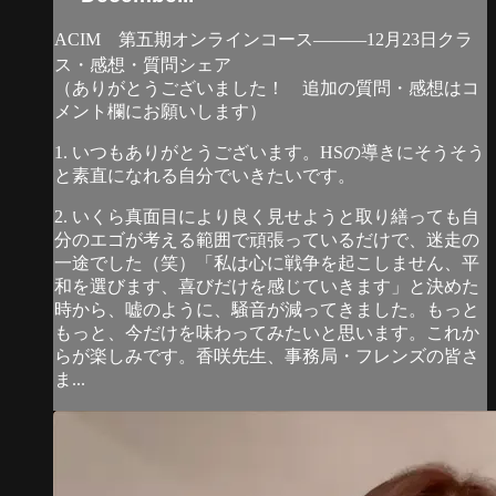
ACIM 第五期オンラインコース―――12月23日クラ
ス・感想・質問シェア
（ありがとうございました！ 追加の質問・感想はコ
メント欄にお願いします）
1. いつもありがとうございます。HSの導きにそうそう
と素直になれる自分でいきたいです。
2. いくら真面目により良く見せようと取り繕っても自
分のエゴが考える範囲で頑張っているだけで、迷走の
一途でした（笑）「私は心に戦争を起こしません、平
和を選びます、喜びだけを感じていきます」と決めた
時から、嘘のように、騒音が減ってきました。もっと
もっと、今だけを味わってみたいと思います。これか
らが楽しみです。香咲先生、事務局・フレンズの皆さ
ま...