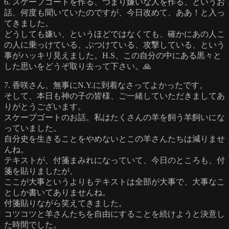
6. スケープゴートを作る、つまり嫌いな人を作る、というお
話、何度も聞いていたのですが、今日改めて、ああ！と入っ
てきました。
どうしても嫌い、というほどではなくても、確かにあの人こ
の人に乗っけている、ぶつけている、攻撃している、という
事がハッキリ見えました。H.S、この自分の中にある黒々と
した思いをどうぞ取り去って下さい。🙏
7. 香咲さん、無事にN.Y.に到着なさってよかったです。
そして、本日も神の子の皆様、ご一緒していただきましてあ
りがとうございます。
スケープゴートのお話。私はたくさんの羊を飼う羊飼いにな
っていました。
自分史を生きることをやめないとこの羊さんたちは減りませ
んね。
テキストが、付箋まみれになっていて、今日のところも、付
箋を貼りましたが、
ここが大事というよりもテキストは全部が大事で、大事なこ
としか書いてありませんね。
付箋貼りながら笑えてきました。
コツコツと羊さんたちを自由にすることを続けようと決意し
た時間でした。