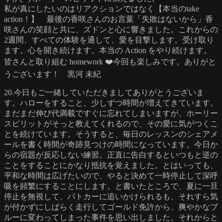
私が真にしたいのはリアクションではなく【本当のtake
action！】 最後の香咲さんのお言葉「失敗はないから」香
咲さんの笑顔と共に、ズドンと心に響きました。これからの
2週間、すべての体験を通して、愛を目撃します。受け取り
ます。心を開き続けます。本当の Action をやり続けます。
皆さんと取り組む homework ❤️今回も楽しみです。ありがと
うございます！ 黒河 未紀
20.今日もご一緒していただきましてありがとうございま
す。ハローをすること、少しずつ時間が増えてきています。
まだまだ伸び代満載ですぐに忘れてしまいますが、ホーリー
スピリットがそっと教えてくれるので、その愛に気がつくこ
とを続けています。そうすると、毎日のレッスンのシェアメ
ールを書く時間が奇跡見つけの時間になっています。今日か
らの宿題が反応しない練習。正直に告白するといつもと逆の
ことをすることにかなり抵抗を覚えました。とはいっても、
平和な時間は広げたいので、やると決めて一時停止して深呼
吸を頻繁にすることにします。と書いたところで、夏に一旦
停止を無視して、パトカーに追いかけられるも、それすら気
が付かずにしばらく走行してゴールド免許から、爽やかなブ
ルーに変わってしまった事件を思い出しました。それからと