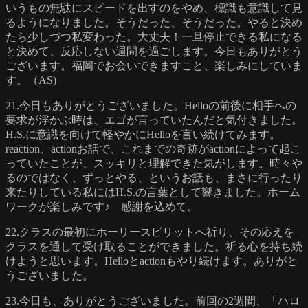
いうもの無駄にスピードを出すのをやめ、標識も意識して見
るようになりました。そうだった、そうだった。やると決め
たら少しづつ私変わった。大丈夫！一旦停止できる私になる
と決めて、反応しない週間を過ごします。今日もありがとう
ございます。福岡でお会いできますこと、楽しみにしていま
す。（AS)
21.今日もありがとうございました。Helloの前後に相手への
要求が浮かぶ時は、エゴが言っていたんだと気付きました。
H.S.に意識を向けて軽やかにHelloを言い続けてみます。
reaction、actionお話で、これまでの奇跡がactionによって起こ
っていたことが、スッキリと理解できた気がします。時々や
るのではなく、ずっとやる、というお話も、まさに行ったり
来たりしている私にはH.S.の言葉として響きました。ホーム
ワークが楽しみです♪ 感謝を込めて。
22.クラスの最初にホーリースピリットへ祈り、その応えを
クラスを通して受け取ることができました。祈る心を持ち続
けようと思います。Helloとactionもやり続けます。ありがと
うございました。
23.今日も、ありがとうございました。前回の2週間、「ハロ