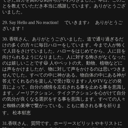
とを教えていただき本当に感謝しています。ありがとうござ
いました。
29. Say Hello and No reaction! でいきます♪ ありがとうご
ざいます！
30. 香咲さん、ありがとうございました。道で通り過ぎるだ
けの多くの方々に毎日ハローをしています。今まで人が怖く
て人目をさけていました。ハローをはじめてから、人に目を
向けられるようになりました。人に対する怖さがなくなった
のは嬉しいことです😃 人やペットの犬、動物、植物などに
は声をかけましたが、物に対して声をかけるのは思いつきま
せんでした。すべての中に神がある。物自体の中にある神が
答えてくれるのを楽しんで受け取ります♪ 人やTVなどの発
言によって、自分の感情を左右される事を止める事を意識し
ます。ノーリアクション、テイクアクションを心がけて自分
の気分が良くなる選択をする事を意識します。すべての人々
と蜘蛛の巣🕸で繋がっている。ともに癒される事を祈りま
す。 松本郁恵
31.香咲さん、質問です。ホーリースピリットやキリストに