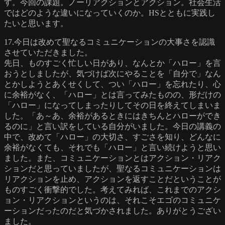
す。今回の課題。ノーリアクションとアクション。社会生活
ではどのような違いになっていくのか。HSとともに実践し
たいと思います。
17.今日は改めて聖なるコミュニケーションの大事さを認識
させていただきました。
先日、ものすごく忙しい日があり、なんとか「ハロー」を言
おうとしましたが、気づけば次にやることを「自分で」なん
とかしようとあくせくして、つい「ハロー」を忘れたり、心
に余裕がなく、「ハロー」とは言ってみたものの、形だけの
「ハロー」になってしまったりしてその日を終えてしまいま
した。「あ～あ、余裕があるときにはきちんとハローができ
るのに」と言い訳をしている自分がいました。今日の講義の
中で、改めて「ハロー」の大切さ、すごさを知り、どんなに
余裕がなくても、それでも「ハロー」と言い続けようと思い
ました。また、コミュニケーションとはアクション・リアク
ションだと思っていましたが、聖なるコミュニケーションは
リアクションを止め、アクションを返すことだということが
ものすごく衝撃的でした。考えてみれば、これまでのアクシ
ョン・リアクションというのは、それこそエゴのコミュニケ
ーションだったのだと気づかされました。ありがとうござい
ました。