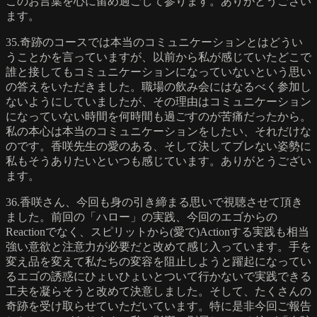
このお言葉を心に留め過ごして参ります。ありがとうござい
ます。
35.奇跡のコースでは本当のコミュニケーションとはどうい
うことかを言っていますが、以前から私が感じていたどこで
誰と接してもコミュニケーションになっていないという思い
の答えをいただきました。職場の飲み会にはなるべく参加し
ないようにしていましたが、その理由はコミュニケーション
になっていない時間を何時間も過ごすのが苦痛だったから。
私の本心は本当のコミュニケーションをしたい、それだけな
のです。香咲先生の愛のある、そして決してブレない姿勢に
私もそうありたいといつも感じています。ありがとうござい
ます。
36.香咲さん、今回も身の引き締まる思いで視聴させて頂き
ました。前回の「ハロー」の実践、今回のエゴからの
Reactionでなく、スピリットから(愛で)Actionする実践も相当
強い意欲と注意力が必要だと改めて感じ入っています。手を
変え品を変えて私たちの変容を阻止しようと躍起になってい
るエゴの誘惑にひょいひょいとついて行かないで実践できる
工夫を凝らそうと改めて決意しました。そして、たくさんの
奇跡を受け取らせていただいています。特に是非今回ご報告