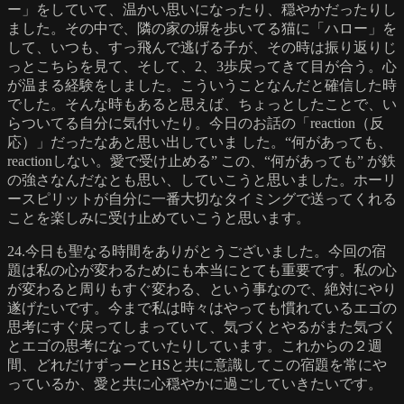
ー」をしていて、温かい思いになったり、穏やかだったりし
ました。その中で、隣の家の塀を歩いてる猫に「ハロー」を
して、いつも、すっ飛んで逃げる子が、その時は振り返りじ
っとこちらを見て、そして、2、3歩戻ってきて目が合う。心
が温まる経験をしました。こういうことなんだと確信した時
でした。そんな時もあると思えば、ちょっとしたことで、い
らついてる自分に気付いたり。今日のお話の「reaction（反
応）」だったなあと思い出していま した。“何があっても、
reactionしない。愛で受け止める” この、“何があっても” が鉄
の強さなんだなとも思い、していこうと思いました。ホーリ
ースピリットが自分に一番大切なタイミングで送ってくれる
ことを楽しみに受け止めていこうと思います。
24.今日も聖なる時間をありがとうございました。今回の宿
題は私の心が変わるためにも本当にとても重要です。私の心
が変わると周りもすぐ変わる、という事なので、絶対にやり
遂げたいです。今まで私は時々はやっても慣れているエゴの
思考にすぐ戻ってしまっていて、気づくとやるがまた気づく
とエゴの思考になっていたりしています。これからの２週
間、どれだけずっーとHSと共に意識してこの宿題を常にや
っているか、愛と共に心穏やかに過ごしていきたいです。