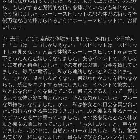
を感じながら祈ってました。私は、助けて上げたい、の心か
ら、もしかすると魔術的な祈りを捧げていたかも知れない。
そう感じました。ホーリースピリットの思考体系の祈りを準
備万端な心で捧げられるようにホーリースピリットに、お願
いします。
27. 先日、とても素敵な体験をしました。あれは、今日学ん
だ「エゴは、エゴしか見えない」「スピリットは、スピリッ
トしか見えない」と言う体験をホーリースピリットがさせて
下さったんだと嬉しくなりました。あるイベントで、久しぶ
りに友達と再会しました。その友達に以前、お金を貸してい
ました。毎月の返済は、私から連絡しないと入金されませ
ん。それが、段々しんどくなり、何処わだかまりを持ちなが
らも、残金をギフトする事にしました。イベントで彼女は、
私と顔を合わすのを避けている。何で来てるん！って、感じ
るような怖い顔を向けられた。そんな気がしました。ブルー
な気持ちになりました。が… 私は彼女との再会を喜び合い
たい気持ちがある事に気づきました。ふと彼女を見ると一人
でポツンと芝生に座っていました。その姿を見たとたん体が
動き彼女の前に座っていました。「お久しぶり」と、声をか
けました。心の中に、自然とハローが出ました。私も、彼女
も笑顔が一杯になりました。目を見て頷き合いハグをして別