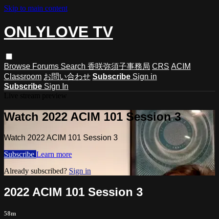
Skip to main content
ONLYLOVE TV
Browse
Forums
Search
香咲弥須子事務局
CRS
ACIM
Classroom
お問い合わせ
Subscribe
Sign in
Subscribe
Sign In
Live stream preview
Watch 2022 ACIM 101 Session 3
Watch 2022 ACIM 101 Session 3
Subscribe
Learn more
Already subscribed?
Sign in
2022 ACIM 101 Session 3
58m