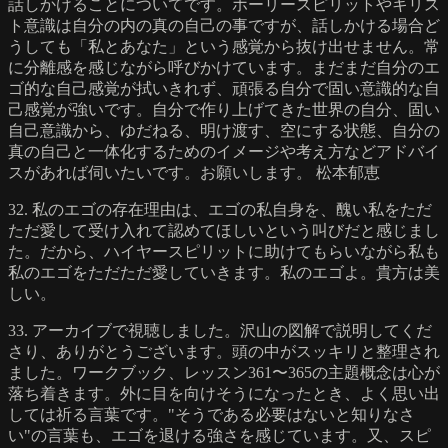
話しかけることについてです。ホーリースピリットやキリス
ト意識は自分の内の真の自己の事ですが、話しかける場合ど
うしても「私とあなた」という感覚から抜け出せません。常
に分離感を感じながら呼びかけています。まだまだ自分のエ
ゴ的な自己感覚が拭いきれず、頑張る自分で固い意識的な自
己感覚が強いです。自分で作り上げてきた世界の自分、固い
自己意識から、ゆだねる、明け渡す、空にする状態、自分の
真の自己と一体化するためのイメージや考え方などアドバイ
スがあれば伺いたいです。お願いします。 松本郁恵
32. 私のエゴの存在理由は、エゴの私自身を、醜い私をただ
ただ愛して受け入れて認めてほしいという叫びだと感じまし
た。だから、ハイヤースピリットに助けてもらいながら私も
私のエゴをただただ愛していきます。私のエゴよ。貴方は美
しい。
33. アーカイブで視聴しました。沢山の図解で説明してくだ
さり、ありがとうございます。頭の中がスッキリと整理され
ました。ワークブック、レッスン361〜365の主題概念は心が
落ち着きます。外に目を向けそうになったとき、よく思い出
しては祈る言葉です。"そうである必要はないと知りなさ
い"の言葉も、エゴを退ける強さを感じています。又、スピ