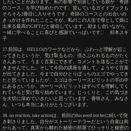
したいことがあります。私の影響で別居している娘が「奇跡
のコース」を学び始めたのです。貸しているガイドブックも
そろそろ2冊目に入りそうです。奇跡のコースとの出合いの
きっかけを作れたことこそが、私のこの人生で母として娘に
出来る最高のGIFTだと確信しています。励まし合いながら
一緒に学べることに喜びと感謝でいっぱいです。 杉本スギ
子
37.前回は、HELLOのワークなどから、ぶわっと理解が起こ
ってきたというか、受け取るもの、揺さぶられるものがたく
さんあって、うまく言葉にできず、コメントを送ることがで
きませんでした。そして今回の講座を通して、ようやく言葉
が出てきました。今まで自分ひとりぼっちのエゴでやってき
たと思っていましたが、エゴはホーリースピリットの手の中
にあるというか、ホーリースピリットはすべてを理解してく
れていると受け取り始めています。じっくりと、この気づき
を大切に深めていきたいと思っています。香咲さん、みなさ
ん、いつも本当にありがとうございます。
38. no reaction, take actionは、前回のthis need not beに続いて突
き刺さりました。自分がストーリーテラーだという自覚は前
からあって、真実から離れた秘密の部屋でひっそりと秘密の