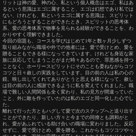
リットは神の愛、神の心、私という個人概念はエゴ、私はあ
るという意識はエゴに属すること、エゴは幻想であり私では
ない、けれども、私というエゴに属する意識は、スピリット
にもどろうとすることができたとき、スピリットの思考体
系、愛の思考体系で物事を見られる経験ができることを、わ
かりやすく理解できました。
今回の宿題も、コースを学びはじめて1年と数ヶ月少しずつ
取り組みながら職場や外での他者には、愛で受けとめ、愛を
贈ることもできる様になってきています。けれども身近な家
族に反応してしまうことがまだ時々あるので、罪悪感を持つ
ことなく、ホーリースピリットにそのことも委ねながらコツ
コツと日々赦しの実践をしています。目の前の人は私の心の
鏡、映し出してくれてありがとうと思える様になって、赦し
は目の前の人に感謝できるように私を変えてくれました。職
場で難しい人間関係も全く変わり、私の見方が間違っていた
こと、外に敵を作っていたのは私のエゴと同一化した心でし
た。
離れて行った方ともハグして愛で次のステップへと送り出す
ことができたり、新しい方々と今までの同僚とも調和がと
れ、愛があふれている助け合いの職場に変わりました。反応
せずに、愛で受けとめ、愛を贈る。これからもコツコツやっ