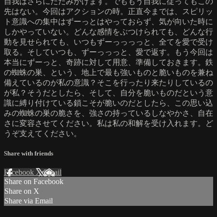
自我はさらにたたみかけます。でももう自我に従ってもこの
先はない。今回はアクションの時。正直今までは、スピリッ
ト意識への集中はずーっとはやっておらず、気が向いた時に
しかやっていない。どんな感情をぶつけられても、どんな行
動を見せられても、いつもずーっっっっと、全てを愛で受け
取る。そしていつも、ずーっっっと、愛で返す。もう今回は
本当にずーっと、奇跡に対して用意、準備しておきます。鉄
の蜘蛛の巣、という、地上で最も強いものと脆いものを兼ね
備えているのが私の意識？そこを行ったり来たりしているの
が私？そうだとしたら、そして、自分を脆いものだという意
識に縛り付けている鎖こそが脆いのだとしたら、この思い込
みの蜘蛛の巣の脆さを、強さの持っているしなやかさ、自在
さに変容させてください。私は私の和解を受け入れます。ど
うぞ支えてください。
Share with friends
Facebook
X
Email
Share on Facebook
Share on X
Share via Email