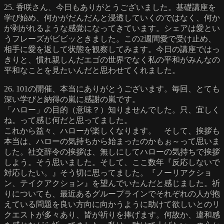
25. 香咲さん、今日もありがとうございました。基礎講座を
学び始め、何かがだんだんと浸透していくのではなく、何か
が剥がれるような感覚になってきています。シェアは愛とい
うフレーズがビビッときました。この2週間愛で受け止め、
相手に愛を返して状態を観察してみます。今日の講座ではっ
きりと、慣れ親しんだエゴの世界でなく私の平和がみんなの
平和なことを見たいんだと思わせてくれました。
26. 101の開催、本当にありがとうございます。毎回、とても
深い学びと納得の嵐に感謝の嵐です。
「ハロー」の目的（意味？）知りませんでした。只、宜しく
ね。って感じ何だと思ってました。
これから益々、ハローが楽しくなります。 そして、挨拶も
本当は、ハローの気持ちから始まったのかもぉ～って思いま
した。社交辞令の挨拶は、無しにしてハローの気持ちで挨拶
しよう。そう思いました。そして、ここ数年『反応しないで
対応したい。』そう切に思ってました。『ノーリアクショ
ン、テイクアクション』を望んでいたんだと感じました。祈
りについても、最近あるグループラインでそれぞれの人が抱
えている問題を良い方向に向かうように助けて欲しいとのリ
クエストが多々あり、皆が祈りを捧げます。何故か、違和感