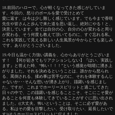
18.前回のハローで、心が軽くなってきた感じがしていま
す。今回の、怒りのボールを愛で受けとめて
愛に返す、は今は少し難しく感じています。でも今まで香咲
先生や皆さんと歩んで来た道を思い返し、絶対にやる！と、
決意しています。全ては自分の心、自分の心が変わると周り
が変わる、そう何度も教えて頂いてるのに、すぐ忘れる私。
これを実践して見える新しい人生風景が今からとても楽しみ
です。ありがとうございました。
19.今日も温かく力強い講義を、心からありがとうございま
す！ 【何が起きてもリアクションしない】『はい、実践し
ます』と答えた時、“怖い！！！”という感覚が咄嗟に湧き上
がりました。それを決めるということは、誰かから怒られ
る、罵倒される、揉め事は苦手なのに、それを体験するんじ
ゃないか･･･そんな想いが湧き上がり、躊躇いを感じまし
た。ですが、これまでホーリースピリットと過ごしてきた
日々の中で、この躊躇いを感じることこそ、そこにこそ愛が
あることを何度も体験してきていることがすぐに思い出され
ました。((大丈夫。怖いということは、そこに必ず愛があ
る。私はその愛を目撃したい、受け取りたい、延長したいで
す))そうホーリースピリットに伝えました。