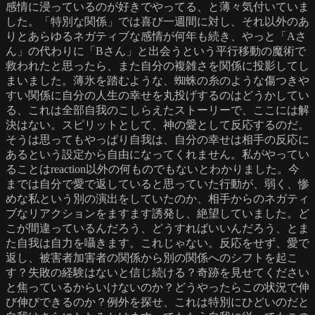
感情に浸っているのが好きでやってる、と薄々気付いていま
した。「特別な関係」では喜び一週間に対し、それ以外のあ
りとあらゆるネガティブな感情が何年も続き、やっと「Aさ
ん」の代わりに「Bさん」と出会うという平行移動の魔術で
救われたと思ったら、また自分の複雑さを関係に投影してし
まいました。薄氷を踏むような、蜘蛛の糸のような傷つきや
すい関係に自分の人生の幸せを丸投げするのはどうかしてい
る、これは全部自我のこしらえたストーリーで、ここには解
決はない。スピリットとして、神の愛として反応するのだ。
そうは思ってもやっぱり自我は、自分の幸せは相手の反応に
あるという設定から自由になってくれません。私がやってい
ることはreaction以外の何ものでもないとわかりました。今
までは自分で愛で返していると思っていた行動が、弱く、惨
めな私という別の演出をしていたのか、相手からのネガティ
ブなリアクションをますます誘発し、絶望していました。ど
こが間違っているんだろう、どうすればいいんだろう、とま
た自我は自力を囁きます。これじゃない。反応をせず、愛で
返し、被害者加害者の関係から別の関係へのシフトを起こ
す？失敗の経験はないと信じ続ける？奇跡を見せてください
と焦っているからいけないのか？どうやったらこの状況で伸
び伸びできるのか？例外を探せ、これは特別にひどいのだと