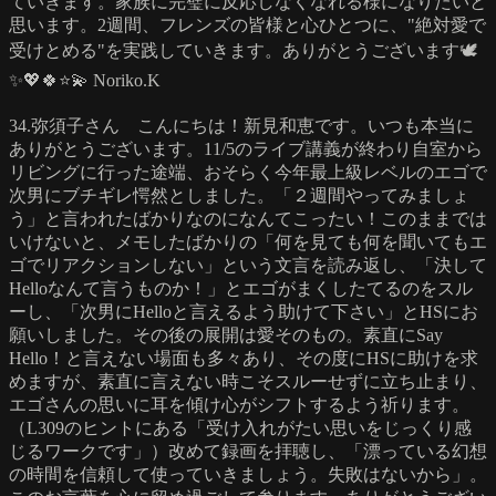
ていきます。家族に完璧に反応しなくなれる様になりたいと
思います。2週間、フレンズの皆様と心ひとつに、"絶対愛で
受けとめる"を実践していきます。ありがとうございます🕊️
✨💖🍀⭐️💫 Noriko.K
34.弥須子さん こんにちは！新見和恵です。いつも本当に
ありがとうございます。11/5のライブ講義が終わり自室から
リビングに行った途端、おそらく今年最上級レベルのエゴで
次男にブチギレ愕然としました。「２週間やってみましょ
う」と言われたばかりなのになんてこったい！このままでは
いけないと、メモしたばかりの「何を見ても何を聞いてもエ
ゴでリアクションしない」という文言を読み返し、「決して
Helloなんて言うものか！」とエゴがまくしたてるのをスル
ーし、「次男にHelloと言えるよう助けて下さい」とHSにお
願いしました。その後の展開は愛そのもの。素直にSay
Hello！と言えない場面も多々あり、その度にHSに助けを求
めますが、素直に言えない時こそスルーせずに立ち止まり、
エゴさんの思いに耳を傾け心がシフトするよう祈ります。
（L309のヒントにある「受け入れがたい思いをじっくり感
じるワークです」）改めて録画を拝聴し、「漂っている幻想
の時間を信頼して使っていきましょう。失敗はないから」。