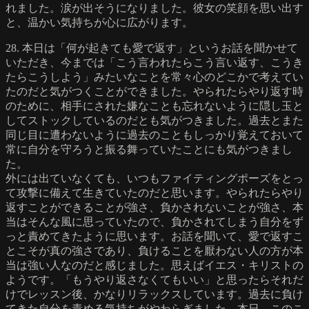
れました。涙が出そうになりました。彼女の笑顔を思い出す
と、温かい気持ちが心に広がります。
28. 本日は「何が起きても愛で返す」というお話を聞かせて
いただき、今までは「こう言われたらこう言い返す、こうき
たらこうしよう」みたいなことを常々心のどこかで考えてい
たのだと気がつくことができました。やられたらやり返す時
のために、相手にされた嫌なことも忘れないように隠し玉と
してストックしているのだとも気がつきました。過去とまた
同じ目に遭わないように過去のこともしっかり覚えておいて
常に自分を守ろうと振る舞っていたことにも気がつきまし
た。
外には出ていなくても、いつもファイティングポーズをとっ
て攻撃に備えて生きていたのだと思います。やられたらやり
返すことができることが強さ、負かされないことが強さ、本
当はそんな風に思っていたので、負かされてしまう自分をず
っと責めてきたように思います。お話を聞いて、愛で返すこ
とこそが真の強さであり、負けることを厭わない人の方が本
当は強い人なのだと感じました。思えばイエス・キリストの
ようです。「もうやり返さなくてもいい」と思ったらそれだ
けでレッスン後、かなりリラックスしています。過去に負け
てきた自分を責める気持ちがやわらぎました。本日、このこ