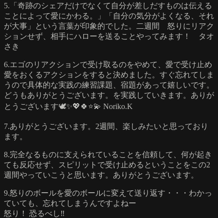
5.「奇跡のシェアだけでなくて自分が差しだすものは伝える
ことによって愛にかわる。」「自分の気分がよくなる、それ
が大事」という言葉が印象的でした。二週間 怒りにリアク
ションせず、相手にハローを送ることやってみます！ タオ
さき
6.エゴのリアクションで受け取るのをやめて、愛で受け止め
愛をおくるアクションをすると決めました。すぐ忘れてしま
うので具体的な実践の練習課題、宿題があって嬉しいです。
どうもありがとうございます。を実践していきます。ありが
とうございます🕊️✨💖🍀⭐️💫 Noriko.K
7.ありがとうございます。2週間、楽しみたいと思っており
ます。
8.完全なるものに支えられていることを信頼して、何が起き
ても反応せず、スピリットで受け止めるということをこの2
週間やっていこうと思います。ありがとうございます。
9.怒りのボールを愛のボールに変えて送り返す・・・わかっ
ていても、忘れてしまうんですよねー
怒り！ 恐るべし‼︎