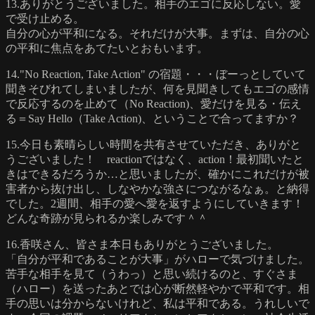
13.ありがとうございました。相手のエゴに反応しない。愛
で受け止める。
自分の心が平和になる。それだけが大事。まずは、自分の心
の平和に焦点をあてたいとおもいます。
14."No Reaction, Take Action" の宿題・・・ぼーっとしていて
聞きそびれてしまいましたが、何を見聞きしてもエゴの感情
で反応するのを止めて（No Reaction)、愛だけを見る・伝え
る＝Say Hello（Take Action)、ということで合ってますか？
15.今日も素晴らしい時間を共有させていただき、ありがと
うございました！ reactionではなく、action！最初聞いたと
きはできるだろうか…と思いましたが、確かにこれだけが被
害者から抜け出し、しなやかな強さにつながるなぁ。と納得
でした。2週間、相手の愛へ愛を返すようにしていきます！
どんな奇跡が見られるか楽しみです＾＾
16.香咲さん、皆さま本日もありがとうございました。
「自分が平和であることが大事」がハローで気づけました。
苦手な相手を見て（うわっ）と思い続けるのと、すぐさま
（ハロー）を送ったあとでは心が断然軽やかで平和です。相
手の思いは分からないけれど、私は平和である。うれしいで