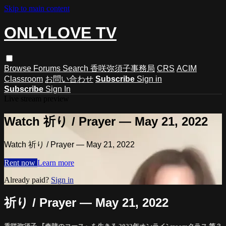
Skip to main content
ONLYLOVE TV
Browse
Forums
Search
香咲弥須子事務局
CRS
ACIM
Classroom
お問い合わせ
Subscribe
Sign in
Subscribe
Sign In
Live stream preview
Watch 祈り / Prayer — May 21, 2022
Watch 祈り / Prayer — May 21, 2022
Rent now
Learn more
Already paid?
Sign in
祈り / Prayer — May 21, 2022