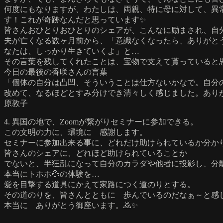
何度にもなりますが、わたしは、両親、特に母に対して、異
す！これが奇跡なんだと思っています✨
皆さんおひとりおひとりのシェアが、こんなに励まされ、自
夫が亡くなる数ヶ月前から、「意識なくなったら、ありがと
なたは、しっかり生きていくよ」と…
その言葉を残してくれたことは、宝物で支えて貰っていると
今日の最後の香咲さんの言葉
「個体の自分は凸凹、そういうことは仕方ないかなで。自分
改めて、なるほどとすみ分けでき清々しく感じました。ありが
原敦子
4. 異国の地で、Zoomが繋がりセミナーに参加できる。
この文明の力に、環境に 感謝します。
セミナーに参加出来る事に、どれだけ助けられているか分か
皆さんのシェアに、どれほど助けられていることか
でないと、半狂乱になって自分のカラダや他者に投影し、分
本当にトホホ💦の体験を…
愛を目撃する道具にかえて家路につく道のりとする。
その道のりを、皆さんとともに 歩んでいるのだなぁ～と感
本当に ありがとう御座います。🙇✨