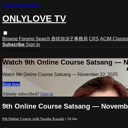
Skip to main content
ONLYLOVE TV
Browse
Forums
Search
香咲弥須子事務局
CRS
ACIM Classr
Subscribe
Sign In
Live stream preview
Watch 9th Online Course Satsang — N
Watch 9th Online Course Satsang — November 22, 2025
Rent now
Already subscribed?
Sign in
9th Online Course Satsang — Novembe
9th Online Course with Yasuko Kasaki
• 1h 4m