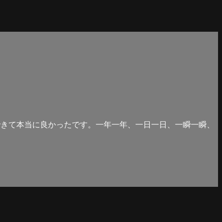
できて本当に良かったです。一年一年、一日一日、一瞬一瞬、