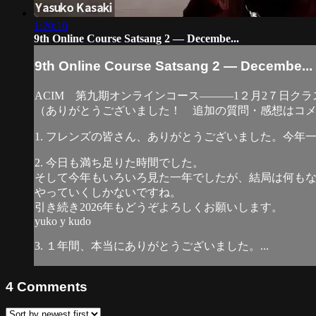
1:20:10
9th Online Course Satsang 2 — Decembe...
9th Online Course Satsang 2 — Decembe...
ACIM 第九期オンラインコース―――1２月2７日
（ありがとうございました！ 追加の質問・感想はコ
1. フレンズの皆さん、ありがとうございました。今年
2. 今日も満ち足りた時間でした。
そして今年もいろいろ見た一年でしたが、結局は何も
やっていくしかないですね。
引き続き2026年もどうぞよろしくお願いします。
yuko y kudo
3. １年間、本当にありがとうございました。...
4
Comments