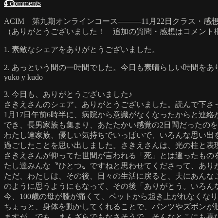
4 comments
ACIM 第九期オンラインコース―――11月22日クラス
（ありがとうございました！ 追加の質問・感想はコメント
1. 素敵なシェアをありがとうございました。
2. あっという間の一時間でした。今日も素晴らしい時間を
yuko y kudo
3. 今日も、ありがとうございました♪
さきえさんのシェア、ありがとうございました。読んで下さ
1月17日午前6時半に、病院から意識がなくなったからと連
でき、長男家族も集まり、あたたかい感覚の2日間だったの
わたし達家族、優しい気持ちでいっぱいで、いろんな思い出
過ごしたことを思い出しました。さきえさんは、光の柱と表
さきえさんが仰ってた世間が言われる「死」とは違ったもの
たし達みんな〝ひとつ〟ですねと思わせてくださって、ありが
ただ、わたしは、その後、日々の生活に戻ると、夫にあんな
のように思うようにもなって、その後「ありがとう。いろん
今、100歳の母が膝が痛くて、ベットから起き上がれなくな
ちょっと、身体を動かしてくれることで、パンツやズボンが
ますが、でも、まんざらでもなさそうで、そんなとこにも喜