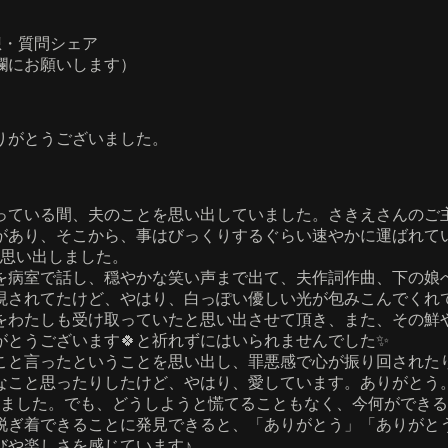
・感想・質問シェア
欄にお願いします）
ありがとうございました。
っている間、夫のことを思い出していました。さきえさんのご
絡があり、そこから、事はびっくりするぐらい速やかに運ばれ
を思い出しました。
を病室で話し、穏やかな笑い声まで出て、夫作詞作曲、下の娘
現されてたけど、やはり、白っぽい優しい光が包みこんでくれ
をわたしも受け取っていたと思い出させて頂き、また、その鮮
とうございます🍀と祈れずにはいられませんでした✨
こと言ったということを思い出し、罪悪感で心が振り回された
なこと思ったりしたけど、やはり、愛しています。ありがとう
りました。でも、どうしようと慌てることもなく、今何ができ
脱ぎ着できることに発見できると、「ありがとう」「ありがと
びや楽しさを感じています♪