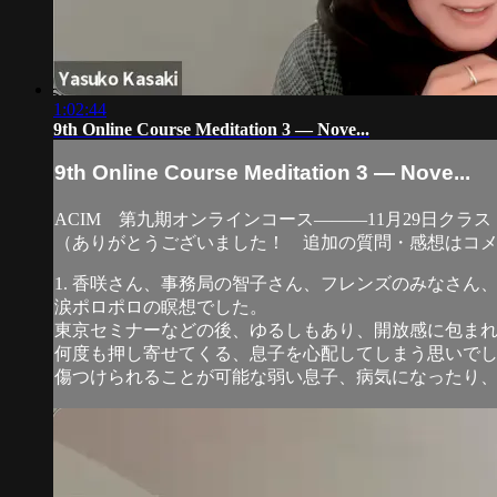
1:02:44
9th Online Course Meditation 3 — Nove...
9th Online Course Meditation 3 — Nove...
ACIM 第九期オンラインコース―――11月29日ク
（ありがとうございました！ 追加の質問・感想はコ
1. 香咲さん、事務局の智子さん、フレンズのみなさん
涙ポロポロの瞑想でした。
東京セミナーなどの後、ゆるしもあり、開放感に包ま
何度も押し寄せてくる、息子を心配してしまう思いで
傷つけられることが可能な弱い息子、病気になったり、死