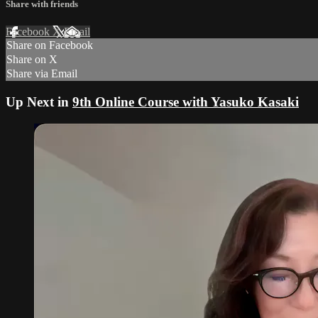
Share with friends
Facebook
X
Email
Share on Facebook
Share on X
Share via Email
Up Next in
9th Online Course with Yasuko Kasaki