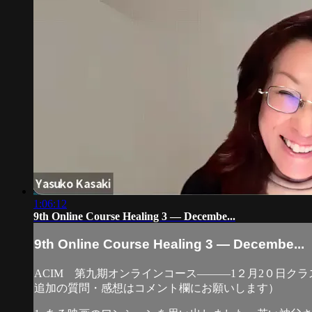
1:06:12
9th Online Course Healing 3 — Decembe...
9th Online Course Healing 3 — Decembe...
ACIM 第九期オンラインコース―――1２月2０日
追加の質問・感想はコメント欄にお願いします）