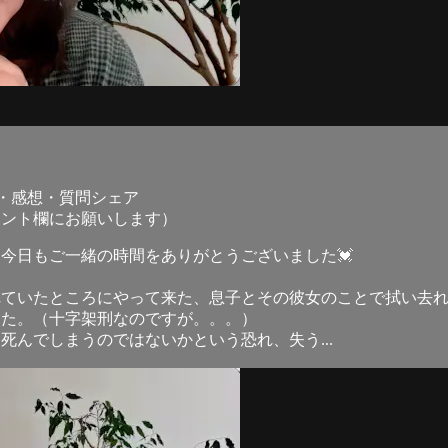
ラス・感想・質問シェア
メント欄にお願いします）
、今日もご一緒の時間をありがとうございました💓
れていたところにやって来た、息子とその彼女のことで拭い去
した。（十字架刑なのですが。。。）
んでしまうのではないかという恐れ、失う...