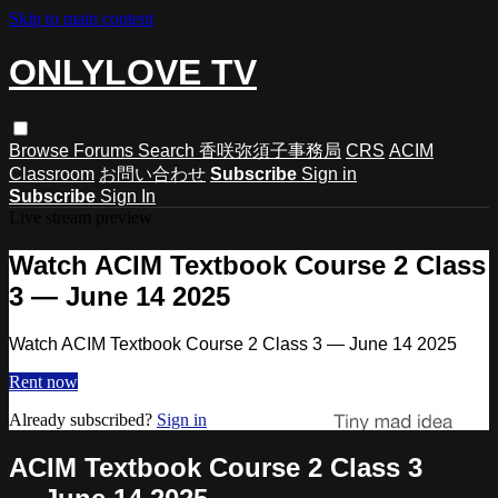
Skip to main content
ONLYLOVE TV
Browse
Forums
Search
香咲弥須子事務局
CRS
ACIM
Classroom
お問い合わせ
Subscribe
Sign in
Subscribe
Sign In
Live stream preview
Watch ACIM Textbook Course 2 Class
3 — June 14 2025
Watch ACIM Textbook Course 2 Class 3 — June 14 2025
Rent now
Already subscribed?
Sign in
ACIM Textbook Course 2 Class 3