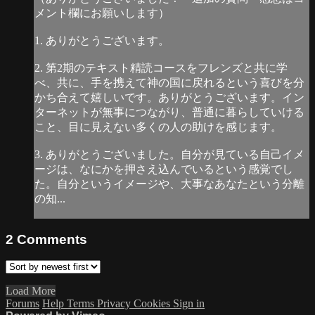
メント欄にお願いします）
1. ありがとうございます。
2. 第2期のテキスト精読コースをフレンズと共に学
べ、共に、手を携えて神の国に戻れるという喜びを分
かち合えて嬉しいです。ありがとうございます。イン
ターネットが無事につながり、普通に暮らしていける
こと、目に見えない多くの人の助けを感じます。
3. ありがとうございました。自分が見ている自己イメ
ージは、なにかを押さえ込んでいるという感覚でし
た。自分というイメージや、大事なあなたという分離
の知...
2
Comments
Load More
Forums
Help
Terms
Privacy
Cookies
Sign in