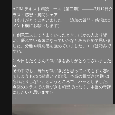
ACIM テキスト精読コース（第二期）―――7月12日ク
ラス・感想・質問シェア
（ありがとうございました！ 追加の質問・感想はコ
メント欄にお願いします）
1. 創意工夫してうまくいったとき、ほかの人より賢
い、優れている気になっていたなとあらためて思いま
した。分離や特別感を強めていました。エゴは巧みで
すね。
2. 今日もたくさんの気づきをありがとうございました
🙏
その中でも、自分が気づきだと思っていてもすぐ忘れ
てしまうものは勘違い？幻想。本当の気づき(奇跡)は
忘れたりしない。というところで、ハッとしました。
今回のクラスでの気づきも幻想ではなく、本当の奇跡
にしたいと思います✨
...