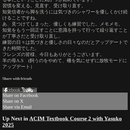
習慣を変える。見直す、受け取り直す。
知覚信者から脚を洗うには気づきのシャワーを優しくかけ続
けることですね。
あ、見つけてしまった、優しくも練習でした。メモメモ。
知覚をもう一回正すことに意識を持って行って繰り返すこと
が丁寧さだと受け取り直し。
練習の日々は気づきと優しさの日々なのだとアップデートで
きた時間でした。
フレンズの皆様、今日もありがとうございます。
羊の母A.S (飼うのをやめて、柵を気にせずに放牧モードに
アップデート）
Share with friends
Facebook
X
Email
Share on Facebook
Share on X
Share via Email
Up Next in
ACIM Textbook Course 2 with Yasuko
2025