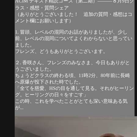
ACIM テキスト精読コース（第二期）―――８月9日ク
ラス・感想・質問シェア
（ありがとうございました！ 追加の質問・感想はコ
メント欄にお願いします）
1. 冒頭、レベルの混同のお話がありましたが、少し
前、レベルの混同についてよくわからないと思ってい
ました。
フレンズ、どうもありがとうございます。
２. 香咲さん、フレンズのみなさま、今日もありがと
うございました。
ちょうどクラスの終わる頃、11時2分、80年前に長崎
へ原爆が投下された時でした。
「全てを慈愛、HSの目を通して見る。それがヒーリン
グ。ヒーリングの日々をすごす」
この時、これを学べたことがとても深い意味ある気
が...