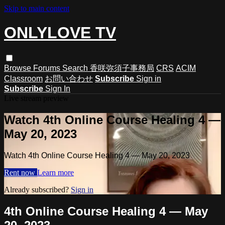
Skip to main content
ONLYLOVE TV
Browse
Forums
Search
香咲弥須子事務局
CRS
ACIM
Classroom
お問い合わせ
Subscribe
Sign in
Subscribe
Sign In
Live stream preview
Watch 4th Online Course Healing 4 —
May 20, 2023
Watch 4th Online Course Healing 4 — May 20, 2023
Rent now
Learn more
Already subscribed?
Sign in
4th Online Course Healing 4 — May