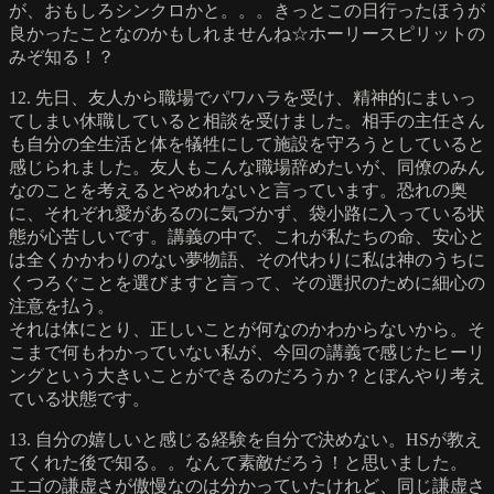
が、おもしろシンクロかと。。。きっとこの日行ったほうが
良かったことなのかもしれませんね☆ホーリースピリットの
みぞ知る！？
12. 先日、友人から職場でパワハラを受け、精神的にまいっ
てしまい休職していると相談を受けました。相手の主任さん
も自分の全生活と体を犠牲にして施設を守ろうとしていると
感じられました。友人もこんな職場辞めたいが、同僚のみん
なのことを考えるとやめれないと言っています。恐れの奥
に、それぞれ愛があるのに気づかず、袋小路に入っている状
態が心苦しいです。講義の中で、これが私たちの命、安心と
は全くかかわりのない夢物語、その代わりに私は神のうちに
くつろぐことを選びますと言って、その選択のために細心の
注意を払う。
それは体にとり、正しいことが何なのかわからないから。そ
こまで何もわかっていない私が、今回の講義で感じたヒーリ
ングという大きいことができるのだろうか？とぼんやり考え
ている状態です。
13. 自分の嬉しいと感じる経験を自分で決めない。HSが教え
てくれた後で知る。。なんて素敵だろう！と思いました。
エゴの謙虚さが傲慢なのは分かっていたけれど、同じ謙虚さ