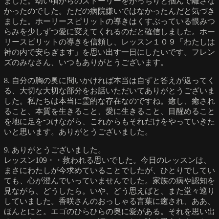
ました。幼い頃からのストーリーをがっちりと掴んで離さな
かったのでした。ただの病院嫌いではなかったんだと気づき
ました。ホーリースピリットの導きはくすぶっている恨みつ
らみを少しずつ愛に変えてくれるのだと確信しました。ホー
リースピリットの導きを信頼し、レッスン１０９「わたしは
神の内で安らぎます」を思い出す一日にしたいです。フレン
ズのみなさん、いつもありがとうございます。
8. 自分の胸の奥に問いかければ本当は自ずと答えが返ってく
る、大切な大切な部分をお話いただいてありがとうございま
した。私たちは本当に霊的な存在なのですね。癒し、癒され
ること、本質を生きること、愛に生きること、目醒めること
を地に足をつけながら、これからもそれだけをやっていきた
いと思います。ありがとうございました。
9. ありがとうございました。
レッスン109・・救われる思いでした。今日のレッスンは、
まさにわたしが今求めていることでしたが、ひとりでしてい
ても、心が澄んでいっていませんでした。家族の病や認知を
見ながら、どうしたら。いや、どう思えばと、また堂々巡り
していました。香咲さんのおっしゃる言葉に癒され、ああ、
ほんとにと。エゴのひらひらの奥に愛がある。それを思い出