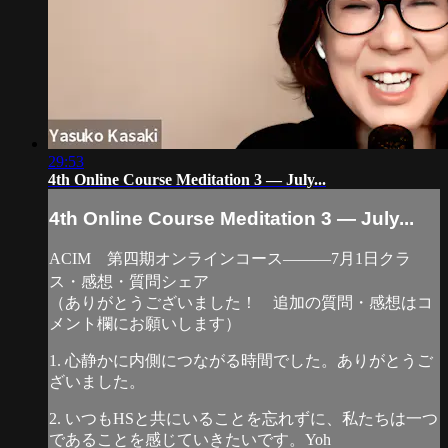
29:53
4th Online Course Meditation 3 — July...
4th Online Course Meditation 3 — July...
ACIM 第四期オンラインコース―――7月1日クラ
ス・感想・質問シェア
（ありがとうございました！ 追加の質問・感想はコ
メント欄にお願いします）
1. 心静かに内側につながる時間でした。ありがとうご
ざいました。
2. いつもHSと共にいることを忘れずに、私たちは一つ
であることを感じていきたいです。Yoh