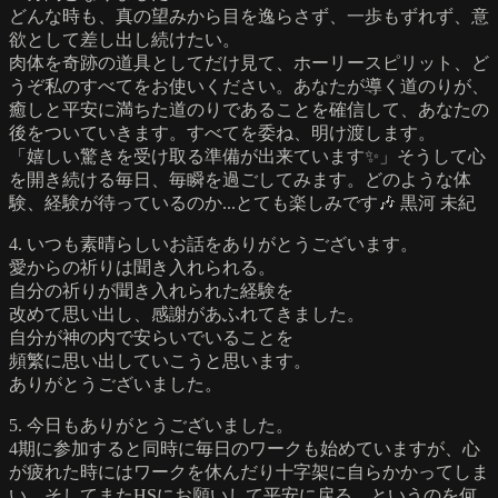
どんな時も、真の望みから目を逸らさず、一歩もずれず、意
欲として差し出し続けたい。
肉体を奇跡の道具としてだけ見て、ホーリースピリット、ど
うぞ私のすべてをお使いください。あなたが導く道のりが、
癒しと平安に満ちた道のりであることを確信して、あなたの
後をついていきます。すべてを委ね、明け渡します。
「嬉しい驚きを受け取る準備が出来ています✨」そうして心
を開き続ける毎日、毎瞬を過ごしてみます。どのような体
験、経験が待っているのか...とても楽しみです🎶 黒河 未紀
4. いつも素晴らしいお話をありがとうございます。
愛からの祈りは聞き入れられる。
自分の祈りが聞き入れられた経験を
改めて思い出し、感謝があふれてきました。
自分が神の内で安らいでいることを
頻繁に思い出していこうと思います。
ありがとうございました。
5. 今日もありがとうございました。
4期に参加すると同時に毎日のワークも始めていますが、心
が疲れた時にはワークを休んだり十字架に自らかかってしま
い、そしてまたHSにお願いして平安に戻る、というのを何