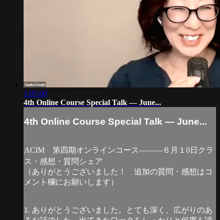
2:05:00
4th Online Course Special Talk — June...
4th Online Course Special Talk — June...
ACIM 第四期オンラインコース―――６月１0日クラ
ス・感想・質問シェア
（ありがとうございました！ 追加の質問・感想はコ
メント欄にお願いします）
1. ありがとうございました。とても深く、広がりのあ