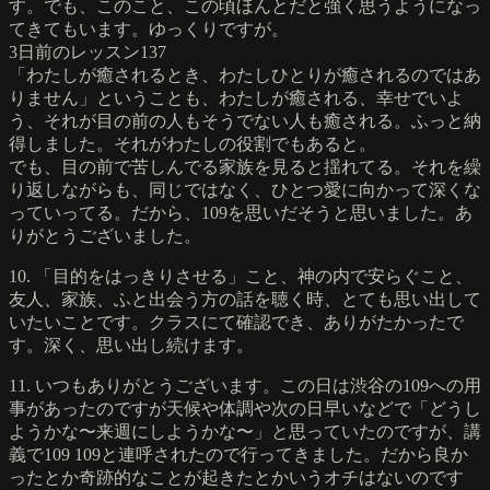
す。でも、このこと、この頃ほんとだと強く思うようになっ
てきてもいます。ゆっくりですが。
3日前のレッスン137
「わたしが癒されるとき、わたしひとりが癒されるのではあ
りません」ということも、わたしが癒される、幸せでいよ
う、それが目の前の人もそうでない人も癒される。ふっと納
得しました。それがわたしの役割でもあると。
でも、目の前で苦しんでる家族を見ると揺れてる。それを繰
り返しながらも、同じではなく、ひとつ愛に向かって深くな
っていってる。だから、109を思いだそうと思いました。あ
りがとうございました。
10. 「目的をはっきりさせる」こと、神の内で安らぐこと、
友人、家族、ふと出会う方の話を聴く時、とても思い出して
いたいことです。クラスにて確認でき、ありがたかったで
す。深く、思い出し続けます。
11. いつもありがとうございます。この日は渋谷の109への用
事があったのですが天候や体調や次の日早いなどで「どうし
ようかな〜来週にしようかな〜」と思っていたのですが、講
義で109 109と連呼されたので行ってきました。だから良か
ったとか奇跡的なことが起きたとかいうオチはないのです