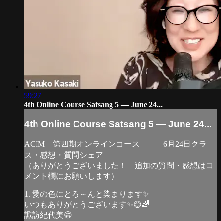
59:27
4th Online Course Satsang 5 — June 24...
4th Online Course Satsang 5 — June 24...
ACIM 第四期オンラインコース―――6月24日クラ
ス・感想・質問シェア
（ありがとうございました！ 追加の質問・感想はコ
メント欄にお願いします）
1. 愛の色にとろ～んと染まります✨
いつもありがとうございます✨️😊🌈
諏訪紀代美😁