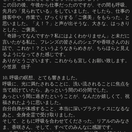
この日の後、午後から仕事だったのですが、その間も呼吸、
先月の「見られている」をしていました。そしたら、仕事の
接客中や、作業で、びっくりする「ご褒美」をもらった、と
思いました。「え！？」と声が出そうな、大きな、はっきり
とした、ご褒美。
「奇跡ってなんですか？私にはよくわかりません」と未だに
言いたがる私に、フレンズの皆さんのシェアや香咲さんのお
話で、これか！？というようなきらめきが、ちらほらと見え
るようになってきた感じです。
ありがとうございます。これからも宜しくお願い致します。
小笠原 佳子
10. 呼吸の瞑想、とても響きました。
呼吸に、光に満たされることに、洗い流されることに焦点を
当て続けていたら、あっという間の45分間でした。
あっという間に過ぎたということが、なんだか嬉しくて、祝
福されたように思いました。
自分自身が体感すること、本当に深いプラクティスになるな
あと、全身全霊で受け取りました。
そして、ともに呼吸を合わせてくださった、リアルのみなさ
ま、香咲さん、そして、すべてのみんなに感謝です。