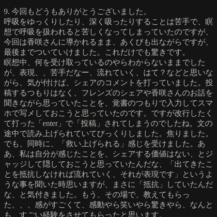
9. 今回もどうもありがとうございました。
呼吸をゆっくりしたり、深く吸ったりすることは苦手で、瞑
想で呼吸を扱われると苦しくなってしまっていたのですが、
今回は香咲さんに導かれるまま、あくびも出ながらですが、
最後までついていけました。これだけでも驚きです。
瞑想中、何を受け取っているのやらわからないままでした
が、表現、、苦手だなー、流れていく、はて？などと思いな
がら、気が付けば、シェアのコメントを打っていました。投
稿するつもりはなく、フレンズのシェアや香咲さんのお話を
聞きながら思っていたことを、覚書のつもりで入力してスマ
ホで写メしておこうと思っていたのです。ですが改行したく
て打った「enter」で「投稿」されてしまうのでしたね。文の
途中で読み上げられていてびっくりしました。焦りました。
でも、同時に、「救い上げられる」感じを受けました。あ
あ、私は自分が感じたことを、シェアする価値はない、とジ
ャッジして隠しておこうと思っていたんだな、「出てきたこ
とを抵抗しなければ流れていく、それが表現です」というよ
うな事を聞いた時思いますが、まさに「抵抗」していたんだ
な、と気付きました。もう、その場で、教えてもらっ
た、、、感がすごくて、感動やら笑いやら驚きやら、なんと
も、すごい経験をさせてもらったと思います。