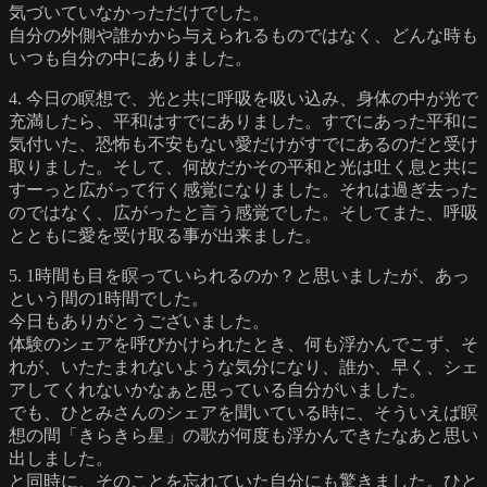
気づいていなかっただけでした。
自分の外側や誰かから与えられるものではなく、どんな時も
いつも自分の中にありました。
4. 今日の瞑想で、光と共に呼吸を吸い込み、身体の中が光で
充満したら、平和はすでにありました。すでにあった平和に
気付いた、恐怖も不安もない愛だけがすでにあるのだと受け
取りました。そして、何故だかその平和と光は吐く息と共に
すーっと広がって行く感覚になりました。それは過ぎ去った
のではなく、広がったと言う感覚でした。そしてまた、呼吸
とともに愛を受け取る事が出来ました。
5. 1時間も目を瞑っていられるのか？と思いましたが、あっ
という間の1時間でした。
今日もありがとうございました。
体験のシェアを呼びかけられたとき、何も浮かんでこず、そ
れが、いたたまれないような気分になり、誰か、早く、シェ
アしてくれないかなぁと思っている自分がいました。
でも、ひとみさんのシェアを聞いている時に、そういえば瞑
想の間「きらきら星」の歌が何度も浮かんできたなあと思い
出しました。
と同時に、そのことを忘れていた自分にも驚きました。ひと