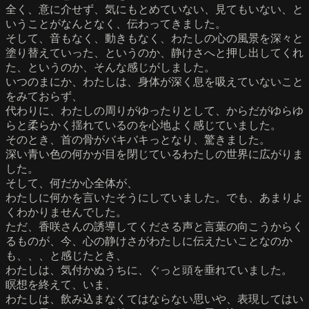
全く、意に介せず、気にもとめていない、見てもいない、と
いうことがなんとなく、伝わってきました。
そして、音もなく、動きもなく、わたしの心の風景を深々と
塗り替えていった、というのか、静けさへと押し出してくれ
た、というのか、そんな感じがしました。
いつのまにか、わたしは、身体が深く息を吸えていないこと
をみておらず、
代わりに、わたしの周りがゆったりとして、からだがゆらゆ
らと柔らかく揺れているのを心地よく感じていました。
そのとき、首の骨がバキバキっとなり、驚きました。
深い青い色の何かが目を閉じているわたしの世界に広がりま
した。
そして、何だか心全体が、
わたしに何かを言いたそうにしていました。でも、あまりよ
くわかりませんでした。
ただ、香咲さんの誘導してくださる声と言葉の向こうからく
るものが、今、心の静けさがわたしに伝えたいことなのか
も、、、と感じたとき、
わたしは、気付かぬうちに、ぐっと頭を垂れていました。
瞑想を終えて、いま、
わたしは、飲み込まなくてはならない思いや、表現してはい