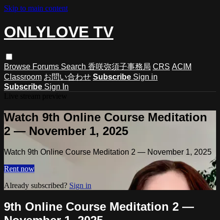
Skip to main content
ONLYLOVE TV
Browse
Forums
Search
香咲弥須子事務局
CRS
ACIM
Classroom
お問い合わせ
Subscribe
Sign in
Subscribe
Sign In
Live stream preview
Watch 9th Online Course Meditation
2 — November 1, 2025
Watch 9th Online Course Meditation 2 — November 1, 2025
Rent now
Already subscribed?
Sign in
9th Online Course Meditation 2 —