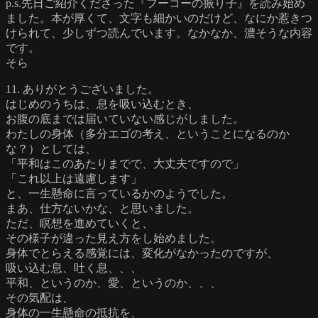
p.s.先日ご紹介くださった『フーコーの振り子』を読み始め
ました。本が厚くて、文字も細かいのだけど、なにか惹きつ
けられて、少しずつ読んでいます。なかなか、濃そうな内容
です。
そら
11. ありがとうございました。
はじめのうちは、息を吸い込むとき、
お腹の底までは届いていない感じがしました。
わたしの身体（多分エゴの考え、ということになるのか
な？）としては、
「平和はこのあたりまでで、大丈夫ですので」
「これ以上は遠慮します」
と、一生懸命に言っているかのようでした。
まあ、仕方ないかな、と思いました。
ただ、瞑想を進めていくと、
その様子が違った見え方をし始めました。
身体でとらえる感覚には、変化がなかったのですが、
吸い込む息、吐く息、、、
平和、というのか、愛、というのか、、、
その気配は、
身体の一生懸命の抵抗を、