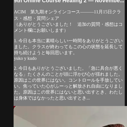
9th Online Course Healing 2 — Novembe...
ACIM 第九期オンラインコース―――11月15日クラ
ス・感想・質問シェア
（ありがとうございました！ 追加の質問・感想はコ
メント欄にお願いします）
1. 今日も本当に素晴らしい一時間をありがとうござい
ました。クラスが終わってもこの心の状態を延長して
持ち続けようと毎回思います。
yuko y kudo
2. 今日もありがとうございました。「急に具合が悪く
なる」たくさんのことが頭に浮かび心が揺れました。
原因はこの世界にはない。コントロールを手放してい
い。焦っていた心がふーっと解放され自由になりまし
た。原因はこの世界にはないと思い出すとき、わたし
は身体ではなかったと思い出すとき...