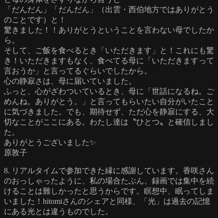
「だんだん」「だんだん」（出雲・西伯地方ではありがとう
のことです）と！
驚きました！！ありがとうということを言わない母でしたか
ら。
そして、ご飯を食べるとき「いただきます」と！これにも驚
き！いただきますもなく、食べてる母に「いただきますって
言おうか」と言ってるぐらいでしたから。
心の静寂さは、母に届いていました。
ふっと、心がざわついているとき、母に「世話になるね。ご
めんね。ありがとう。」と言ってもらいたい自分がいたこと
に気づきました。でも、期待せず、ただ心を静寂にする、大
切なことがここにある。わたし達は〝ひとつ〟と確信しまし
た。
ありがとうございました✨
原敦子
8. リアルタイムで参加できた縁に感謝しています。香咲さん
のおっしゃったように、私の場合たぶん、録画では集中を続
けることは難しかったと思うからです。瞑想中、眠ってしま
いました！hitomiさんのシェアと同様、「光」は過去の記憶
にある光とは違うものでした。