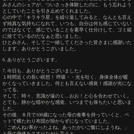
みさんのシェアが、ついさっき体験したのに、もう忘れよう
としていたことを引き止めてくれました。
心の中で「キラキラ星」を繰り返してみると、なんとも言え
ず純真な気持ちになれて、いつも、自分は何も感じていない
のではなくて、感じていることを素早く仕分けして、ゴミ箱
に捨てているのだなぁと思いました。
ひとみさん、そしてご一緒してくださった皆さまに感謝いた
します。ありがとうございました。
6. ありがとうございます。
7. 今日も、ありがとうございました♪
１時間近くの長い瞑想！ 呼吸・・光を吐く、身体全体が暖
かくなっていきました。何とも言えない感覚！感謝が光にな
ってる。
そして、時々、意識が遠のく…おお！と心を合わせていく。
とても、静かな穏やかな感覚、いつまでも保ちたいと思いま
した。
その後、８月で100歳になった母の食事を持っていくと、ベ
ットで横たわり布団が掛からずになっていました。
「ごめんね♪寒かったよね。あったかいご飯にしようね。」
と母の身体をさすりながら言うと