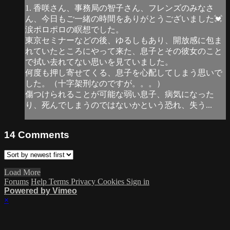
1. 香咲さん、事務局の智子さん、フレンズのみなさ
ん、今日もご一緒の時間をありがとうございました💓
涙ポロポロの瞑想でした。
東京セミナーなどの後、ゆるしもあり、開放感に包ま
れていたところにやって来た、息子とその彼女のこと
で拭い去れてない思いを見ていました。
何度も押し寄せてくる、息子を心配してしまう思いで
した。（十字架刑なのですが。。。）
傷つけられることが可能な弱い息子、病気になった
り、死んでしまうのではないかという恐れ、失う...
14
Comments
Load More
Forums
Help
Terms
Privacy
Cookies
Sign in
Powered by Vimeo
×