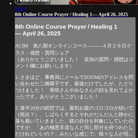
59:04
8th Online Course Prayer / Healing 1— April 26, 2025
8th Online Course Prayer / Healing 1
— April 26, 2025
ACIM 第八期オンラインコース―――４月２６日ク
ラス・感想・質問シェア
（ありがとうございました！ 追加の質問・感想はコ
メント欄にお願いします）
1. さきほど、事務局にメールでZOOMのアドレスを問
い合わせた二橋曜子です。最後だけでしたが、たどり
つけました！ 香咲さんやみなさんの顔を見れてよか
ったです。ありがとうございました！
2. 後半20分の瞑想では、最初お腹のゴロゴロが続いて
（抵抗？）、しばらくするとそれがだんだんと静かに
落ち着いていきました。鏡の自分を対象にしていたの
ですが、「あの極悪非道な人と同じ部分を持つわたし
だけれどいいの？」みたいな感じで、様々な人が現...