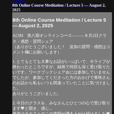
1:14:08
8th Online Course Meditation / Lecture 5 — August 2,
2025
8th Online Course Meditation / Lecture 5
— August 2, 2025
ACIM 第八期オンラインコース―――８月2日クラ
ス・感想・質問シェア
（ありがとうございました！ 追加の質問・感想はコ
メント欄にお願いします）
1. とてもとても大事なお話がいっぱいで、今ライブが
終わったところですが、録画で何回も深く受け取りた
いです。ワークブックシェア会には参加していません
でしたが、参加してくださった方のおかげで香咲さん
のお話から私もいつも間違っていたことに気づけまし
た。
ありがとうございました。
2. 今日のクラスを、みなさんとひとつの心で受け取り
ます💖と開き、感じ...
後半はテキストのこの声明が湧き上がり続けました💗