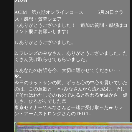
2025
ACIM 第八期オンラインコース―――5月24日クラ
ス・感想・質問シェア
（ありがとうございました！ 追加の質問・感想はコ
メント欄にお願いします）
1. ありがとうございました。
2. フレンズのみなさん、ありがとうございました。た
くさん受け取らせてもらいました。
3. あなたのお話を今、大切に聴かせてください･･･
💖〟
今日のサットサンの間、ずっと心の中心を貫いていた
のは、この意欲と⌒✶⋆みなさんから流れ込む、そし
てそれはわたしそのものであると教わる💗温かさ、優
しさ、ひろがりでした😌
東京セミナーでみなさんと一緒に受け取った💫カレ
ン・アームストロングさんのTED T...