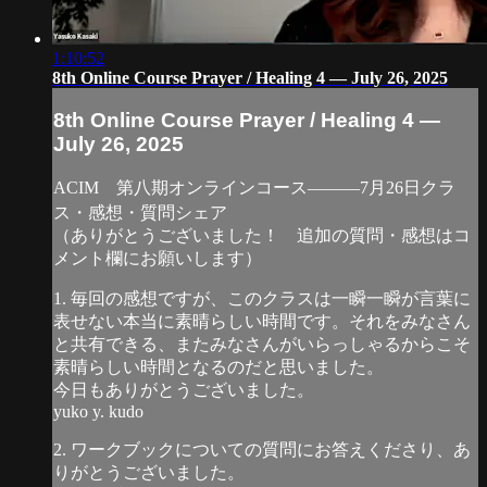
1:10:52
8th Online Course Prayer / Healing 4 — July 26, 2025
8th Online Course Prayer / Healing 4 —
July 26, 2025
ACIM 第八期オンラインコース―――7月26日クラ
ス・感想・質問シェア
（ありがとうございました！ 追加の質問・感想はコ
メント欄にお願いします）
1. 毎回の感想ですが、このクラスは一瞬一瞬が言葉に
表せない本当に素晴らしい時間です。それをみなさん
と共有できる、またみなさんがいらっしゃるからこそ
素晴らしい時間となるのだと思いました。
今日もありがとうございました。
yuko y. kudo
2. ワークブックについての質問にお答えくださり、あ
りがとうございました。