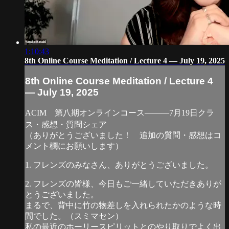
1:10:43
8th Online Course Meditation / Lecture 4 — July 19, 2025
8th Online Course Meditation / Lecture 4
— July 19, 2025
ACIM 第八期オンラインコース―――7月19日クラ
ス・感想・質問シェア
（ありがとうございました！ 追加の質問・感想はコ
メント欄にお願いします）
1. フレンズのみなさん、ありがとうございました。
2. フレンズの皆様、今日もご一緒していただきありが
とうございました。
まるで、背中に竹の物差しを入れられたかのような時
間でした。（スミマセン）
私の最近のホーリースピリットとのやり取りでよく出