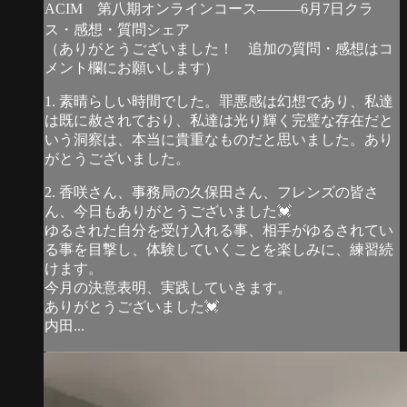
ACIM 第八期オンラインコース―――6月7日クラ
ス・感想・質問シェア
（ありがとうございました！ 追加の質問・感想はコ
メント欄にお願いします）
1. 素晴らしい時間でした。罪悪感は幻想であり、私達
は既に赦されており、私達は光り輝く完璧な存在だと
いう洞察は、本当に貴重なものだと思いました。あり
がとうございました。
2. 香咲さん、事務局の久保田さん、フレンズの皆さ
ん、今日もありがとうございました💓
ゆるされた自分を受け入れる事、相手がゆるされてい
る事を目撃し、体験していくことを楽しみに、練習続
けます。
今月の決意表明、実践していきます。
ありがとうございました💓
内田...