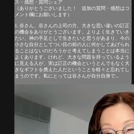
ス・感想・質問シェア
（ありがとうございました！ 追加の質問・感想はコ
メント欄にお願いします）
1. 谷さん、谷さんの上司の方、大きな思い違いの訂正
の機会をありがとうございます。よりよく生きていき
たい、神の手足として生きたいと思うがあまり、今の
小さな自分としてつい目の前の人に何かしてあげられ
ることはないのだろうかと考えてしまうことは本当に
よくあります。けれど、大きな問題を持っているよう
に見える人が、実は訂正の機会というとんでもなく大
きなギフトを携えた人だということを軽々と忘れてし
まうのです。私にとっては谷さんが自分自身で...