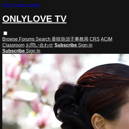
Skip to main content
ONLYLOVE TV
Browse
Forums
Search
香咲弥須子事務局
CRS
ACIM
Classroom
お問い合わせ
Subscribe
Sign in
Subscribe
Sign In