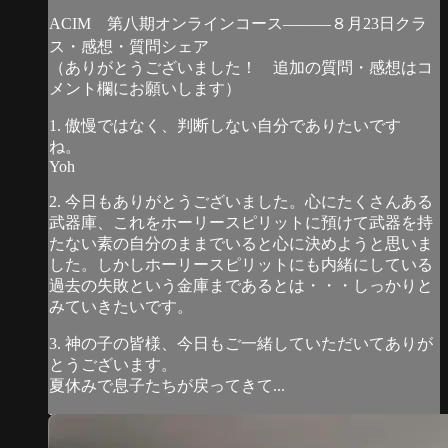
ACIM 第八期オンラインコース―――８月23日クラ
ス・感想・質問シェア
（ありがとうございました！ 追加の質問・感想はコ
メント欄にお願いします）
1. 傲慢ではなく、判断しない自分でありたいです
ね。
Yoh
2. 今日もありがとうございました。心にたくさんある
武器庫、これをホーリースピリットに預けて武器を持
たない素の自分のままでいると心に決めようと思いま
した。しかしホーリースピリットにも内緒にしている
過去の失敗という金庫まであるとは・・・しっかりと
みていきたいです。
3. 神の子の皆様、今日もご一緒していただいてありが
とうございます。
夏休みで息子たちが戻ってきて...