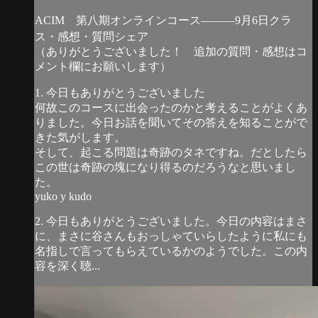
ACIM 第八期オンラインコース―――9月6日クラ
ス・感想・質問シェア
（ありがとうございました！ 追加の質問・感想はコ
メント欄にお願いします）
1. 今日もありがとうございました
何故このコースに出会ったのかと考えることがよくあ
りました。今日お話を聞いてその答えを知ることがで
きた気がします。
そして、起こる問題は奇跡のタネですね。だとしたら
この世は奇跡の塊になり得るのだろうなと思いまし
た。
yuko y kudo
2. 今日もありがとうございました。今日の内容はまさ
に、まさに谷さんもおっしゃていらしたように私にも
名指しで言ってもらえているかのようでした。この内
容を深く聴...