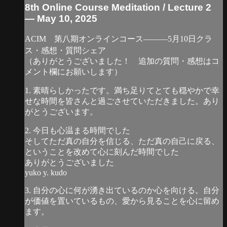
8th Online Course Meditation / Lecture 2
— May 10, 2025
ACIM 第八期オンラインコース―――5月10日クラ
ス・感想・質問シェア
（ありがとうございました！ 追加の質問・感想はコ
メント欄にお願いします）
1. 素晴らしかったです。満ち足りてとても穏やかで幸
せな時間を皆さんと過ごさせていただきました。あり
がとうございます。
2. 今日も心温まる時間でした
そしてただ真の自分を信じる、ただ真の自己に戻る、
ということを改めて心に刻んだ時間でした
ありがとうございました
yuko y. kudo
3. 自分の心に何が湧き出ているのか心を向ける。自分
が価値を置いているもの、愛から見ることを心に留め
ます。