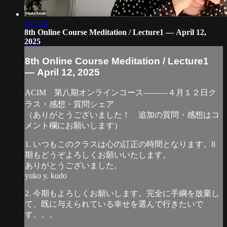
1:02:31
8th Online Course Meditation / Lecture1 — April 12,
2025
8th Online Course Meditation / Lecture1
— April 12, 2025
ACIM 第八期オンラインコース―――４月１２日ク
ラス・感想・質問シェア
（ありがとうございました！ 追加の質問・感想はコ
メント欄にお願いします）
1. いつもこのクラスは心の訂正の時間となります。8
期もどうぞよろしくお願いいたします。
ありがとうございました。
yuko y. kudo
2. 今期もよろしくお願いします。完全に手綱を放棄し
て、既に与えられている幸せを選んで行きたいで
す。。。