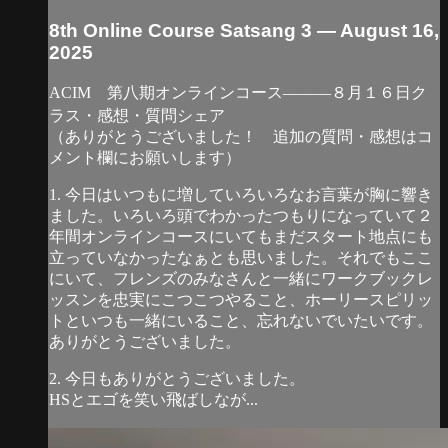
8th Online Course Satsang 3 — August 16,
2025
ACIM 第八期オンラインコース―――８月１６日ク
ラス・感想・質問シェア
（ありがとうございました！ 追加の質問・感想はコ
メント欄にお願いします）
1. 今日はいつもに増していろいろなお言葉が胸に響き
ました。いろいろ頭でわかったつもりになっていて２
年間オンラインコースにいてもまだスタート地点にも
立っていなかったなぁとも思いました。それでもここ
にいて、フレンズのみなさんと一緒にワークブックレ
ッスンを忠実にこつこつやること、ホーリースピリッ
トといつも一緒にいること、忘れないでいたいです。
ありがとうございました。
2. 今日もありがとうございました。
HSとエゴを笑い飛ばしなが...