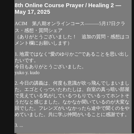
8th Online Course Prayer / Healing 2 —
May 17, 2025
ACIM 第八期オンラインコース―――5月17日クラ
ス・感想・質問シェア
（ありがとうございました！ 追加の質問・感想はコ
メント欄にお願いします）
1. 地震ではなく“愛のゆりかご”であることを思い出し
たいです。
今日もありがとうございました。
yuko y. kudo
2. 今日の講義は、何度も意識が吹っ飛んでしまいまし
た。エゴとくっついたわたしは、自室の真っ暗い部屋
で見えている気がしているつもりでいるってホントそ
うだなと感じました。なかなか聞いているのが大変な
回でした。フレンズがいなかったら途中で聞くのをや
めていました。共に学ぶ仲間がいることに感謝です。
3. ...